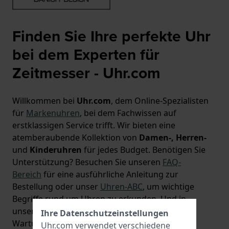
Finden Sie Ihre perfekte Uhr
bei dem Experten für
Zeitmesser - Uhr.com
Willkommen bei
Uhr.com
, dem Online-Spezialisten
für
Markenuhren
, bei dem Fachwissen auf
erstklassigen Service trifft. Wir bieten eine
atemberaubende Kollektion von
Damen-, Herren-
und
Kinderuhren
für jedes Budget. Benötigen Sie
Unterstützung? Besuchen Sie unseren
FAQ-
Bereich
für eine ausführliche Anleitung zur
Bestellung oder unser
Uhren-ABC
, um wichtige
Begriffe rund um Uhren zu erkunden. Und in
unserem Blog können Sie mehr über Trends,
Ihre Datenschutzeinstellungen
Wartung und Neuigkeiten zu Uhren lesen.
Uhr.com verwendet verschiedene