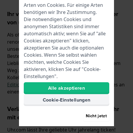
Arten von
Cookies
. Für einige Arten
benötigen wir Ihre Zustimmung.
Ihr vertrauenswürdiger offizieller Händler
Die notwendigen Cookies und
von über 70 Uhrenmarken
anonymen Statistiken sind immer
automatisch aktiv; wenn Sie auf "alle
Als offizieller Händler führen wir mehr als 70
Cookies akzeptieren" klicken,
renommierte Uhrenmarken, die wir direkt von
akzeptieren Sie auch die optionalen
unserem eigenen Lager aus versenden können.
Cookies. Wenn Sie selbst wählen
Bestellen Sie an einem Wochentag, und Ihre
möchten, welche Cookies Sie
Lieblingsuhr ist innerhalb von 24 Stunden auf dem
aktivieren, klicken Sie auf "Cookie-
Weg zu Ihnen! Entdecken Sie unsere exklusiven
Einstellungen".
Kollektionen von
limitierten
Editionen
,
Smartwatches
und
design
Uhren- alles an
Alle akzeptieren
einem Ort.
Cookie-Einstellungen
Verlängern Sie die Lebensdauer Ihrer Uhr
Nicht jetzt
mit einem neuen Uhrenarmband
Uhr.com lässt Ihre geliebte Uhr jahrelang ticken!