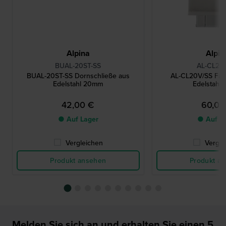
Alpina
Alpin
BUAL-20ST-SS
AL-CL20
BUAL-20ST-SS Dornschließe aus
AL-CL20V/SS Falt
Edelstahl 20mm
Edelstahl
42,00 €
60,00
● Auf Lager
● Auf L
Vergleichen
Vergle
Produkt ansehen
Produkt a
Melden Sie sich an und erhalten Sie einen 5