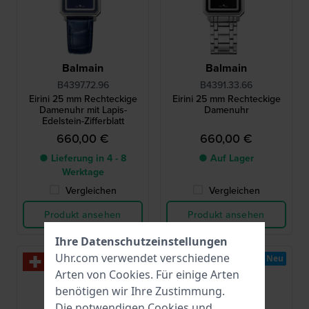
Balmain
Balmain
B4397.72.96
B4391.33.66
Eirini 25 mm Rechteckige
Eirini 25 mm Rechteckige
Damenuhr mit Lapis-
Damenuhr
Edelstein-Zifferblatt
660,00 €
660,00 €
● Lieferung in 4 - 8
● Auf Lager
Werktage
Vergleichen
Vergleichen
Produkt ansehen
Produkt ansehen
Ihre Datenschutzeinstellungen
Uhr.com verwendet verschiedene
Neu
Arten von
Cookies
. Für einige Arten
benötigen wir Ihre Zustimmung.
Die notwendigen Cookies und