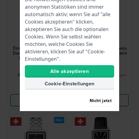
anonymen Statistiken sind immer
automatisch aktiv; wenn Sie auf "alle
Cookies akzeptieren" klicken,
akzeptieren Sie auch die optionalen
Balmain
Balmain
Cookies. Wenn Sie selbst wählen
B4390.52.56
B4738.33.26
möchten, welche Cookies Sie
Eirini 25 mm Rechteckige
Eirini 26 mm Square swiss
aktivieren, klicken Sie auf "Cookie-
Damenuhr mit Tigerauge-
made square quartz watch
Edelstein-Zifferblatt
Einstellungen".
710,00 €
670,00 €
Alle akzeptieren
● Lieferung in 4 - 8
● Bald wieder auf Lager
Werktage
Cookie-Einstellungen
Vergleichen
Vergleichen
Produkt ansehen
Produkt ansehen
Nicht jetzt
Neu