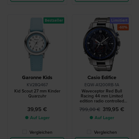
Bestseller
Limitiert
-60%
Garonne Kids
Casio Edifice
KV28Q467
EQW-A1200RB-1A
Kid Scout 27 mm Kinder
Waveceptor Red Bull
Quarzuhr
Racing 44 mm Limited
edition radio controlled
solar quartz chronograph
39,95 €
319,95 €
799,00 €
with compass and world
time
● Auf Lager
● Auf Lager
Vergleichen
Vergleichen