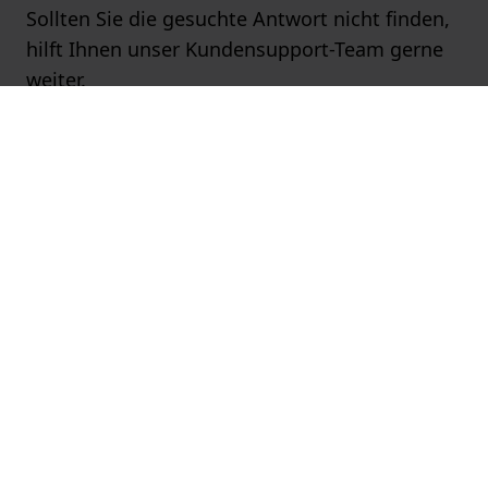
Sollten Sie die gesuchte Antwort nicht finden,
hilft Ihnen unser Kundensupport-Team gerne
weiter.
Besuchen Sie
hier
unsere Kontaktseite oder
senden Sie uns eine Anfrage über unser
Kontaktformular
.
Beliebte Marken
Beliebte Seiten
Kundenservice
Über uns