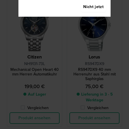
Nicht jetzt
Citizen
Lorus
NH9131-73L
RS947DX9
Mechanical Open Heart 40
RS947DX9 40 mm
mm Herren Automatikuhr
Herrenuhr aus Stahl mit
Saphirglas
199,00 €
75,00 €
● Auf Lager
● Lieferung in 3 - 5
Werktage
Vergleichen
Vergleichen
Produkt ansehen
Produkt ansehen