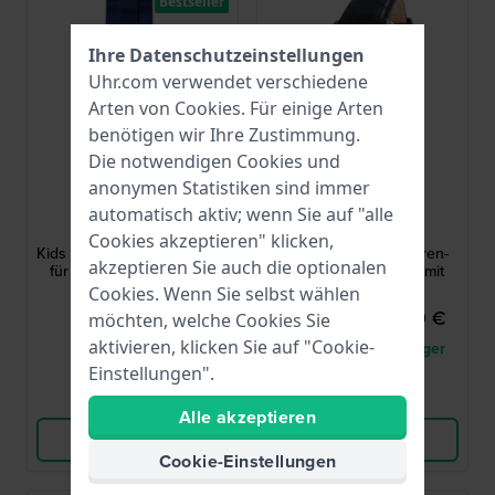
Bestseller
Ihre Datenschutzeinstellungen
Uhr.com verwendet verschiedene
Arten von
Cookies
. Für einige Arten
benötigen wir Ihre Zustimmung.
Die notwendigen Cookies und
anonymen Statistiken sind immer
Garonne Kids
Maserati
automatisch aktiv; wenn Sie auf "alle
KQ22Q477
R8871624009
Cookies akzeptieren" klicken,
Kids Diver 30 mm Quarzuhr
Sorpasso 42 mm Herren-
akzeptieren Sie auch die optionalen
für Kinder im Taucherstil
Quarz-Chronograph mit
Datumsanzeige
Cookies. Wenn Sie selbst wählen
44,95 €
260,00 €
289,00 €
möchten, welche Cookies Sie
aktivieren, klicken Sie auf "Cookie-
● Auf Lager
● Nur noch 1 auf Lager
Einstellungen".
Vergleichen
Vergleichen
Alle akzeptieren
Produkt ansehen
Produkt ansehen
Cookie-Einstellungen