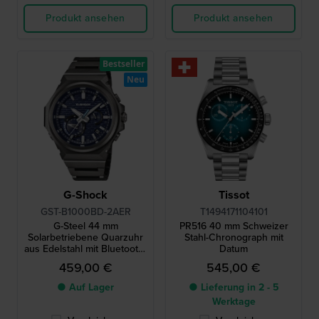
Produkt ansehen
Produkt ansehen
Bestseller
Neu
G-Shock
Tissot
GST-B1000BD-2AER
T1494171104101
G-Steel 44 mm
PR516 40 mm Schweizer
Solarbetriebene Quarzuhr
Stahl-Chronograph mit
aus Edelstahl mit Bluetooth-
Datum
Verbindung
459,00 €
545,00 €
● Auf Lager
● Lieferung in 2 - 5
Werktage