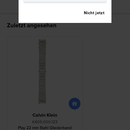
Nicht jetzt
Zuletzt angesehen
Calvin Klein
K605.000.123
Play 22 mm Stahl Gliederband