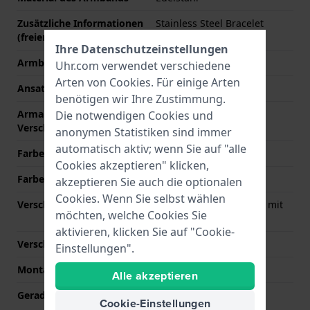
Zusätzliche Informationen
Stainless Steel Bracelet
(freier Text)
Ihre Datenschutzeinstellungen
Armbandbreite
22 mm
Uhr.com verwendet verschiedene
Arten von
Cookies
. Für einige Arten
Ansatzbreite
22 mm
benötigen wir Ihre Zustimmung.
Armandbreite am
19 mm
Die notwendigen Cookies und
Verschluß
anonymen Statistiken sind immer
automatisch aktiv; wenn Sie auf "alle
Farbe des Armbands
Silber
Cookies akzeptieren" klicken,
Farbe der Naht
N/A
akzeptieren Sie auch die optionalen
Cookies. Wenn Sie selbst wählen
Verschlusstyp
Schmetterlingsschließe mit
möchten, welche Cookies Sie
druckknöpfen
aktivieren, klicken Sie auf "Cookie-
Verschlussfarbe
Silber
Einstellungen".
Montagetyp
Druckstifte
Alle akzeptieren
Gerade Bandhalterung
Nein
Cookie-Einstellungen