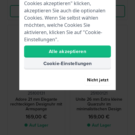
Vergleichen
Vergleichen
Cookies akzeptieren" klicken,
akzeptieren Sie auch die optionalen
Produkt ansehen
Produkt ansehen
Cookies. Wenn Sie selbst wählen
möchten, welche Cookies Sie
aktivieren, klicken Sie auf "Cookie-
Einstellungen".
Alle akzeptieren
Cookie-Einstellungen
Nicht jetzt
Calvin Klein
Calvin Klein
25100131
25100121
Adore 21 mm Elegante
Unite 26 mm Extra kleine
rechteckigen Designuhr mit
Quarzuhr im
Armspange
minimalistischen Design
169,00 €
169,00 €
● Auf Lager
● Auf Lager