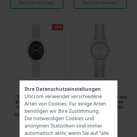
Produkt ansehen
Produkt ansehen
-30%
Calvin Klein
Calvin Klein
Ihre Datenschutzeinstellungen
25100151
25100141
Uhr.com verwendet verschiedene
Twisted Bezel 24 mm
Geometric Elegance 23 mm
Elegante Quarzuhr mit
Moderne Designuhr mit
Arten von
Cookies
. Für einige Arten
ovalem Gehäuse und
strukturierter achteckiger
benötigen wir Ihre Zustimmung.
Milanaise-Armband
Lünette
109,95 €
189,00 €
159,00 €
Die notwendigen Cookies und
● Auf Lager
● Auf Lager
anonymen Statistiken sind immer
automatisch aktiv; wenn Sie auf "alle