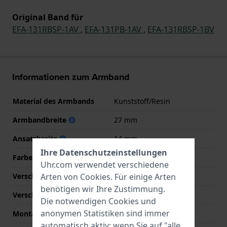
Original Band für
EFA-131RBSP-1AV
,
EFA-131PB-1AV
,
EFA-131RBSP-1BV
Informationen zum Armband
Material des Armbands
Kunststoff/Resin
Armbandbreite
27 mm
Ansatzbreite
14 mm
Ihre Datenschutzeinstellungen
Farbe des Armbands
Schwarz
Uhr.com verwendet verschiedene
Arten von
Cookies
. Für einige Arten
Verschlusstyp
Dornschließe
benötigen wir Ihre Zustimmung.
Verschlussfarbe
Schwarz
Die notwendigen Cookies und
anonymen Statistiken sind immer
Montagetyp
Druckstifte
automatisch aktiv; wenn Sie auf "alle