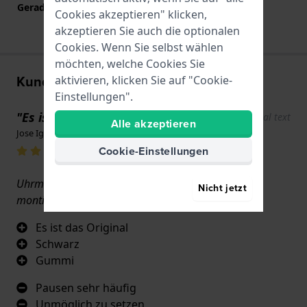
Gerade Bandhalterung
Nein
Cookies akzeptieren" klicken,
akzeptieren Sie auch die optionalen
Cookies. Wenn Sie selbst wählen
möchten, welche Cookies Sie
Kundenbewertungen
aktivieren, klicken Sie auf "Cookie-
Einstellungen".
"Es ist das Original von Casio"
Show original text
Alle akzeptieren
Jose Iglesias · 17. Juni 2022
Cookie-Einstellungen
Uhrmacherwerkstatt montiert, sehr schwierig zu
Nicht jetzt
montieren aufgrund des Designs der Uhr.
Es ist das Original
Schwarz
Gummi
Pausen sehr häufig
Unmöglich zu setzen