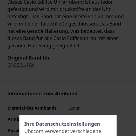
Dieses Casio Edifice Uhrarmband ist aus leder
gefertigt und wird mit druckstifte an der Uhr
befestigt. Das Band hat eine Breite von 22 mm und
wird mit einer faltschließe geschlossen. Das Band
hat eine gerade Halterung, was bedeutet, dass
dieses Band für alle Casio Edificeuhren mit einer
geraden Halterung geeignet ist.
Original Band für
EF-527L-1AV
Informationen zum Armband
Material des Armbands
Leder
Armbandbreite
22 mm
Ihre Datenschutzeinstellungen
Ansatzbreite
22 mm
Uhr.com verwendet verschiedene