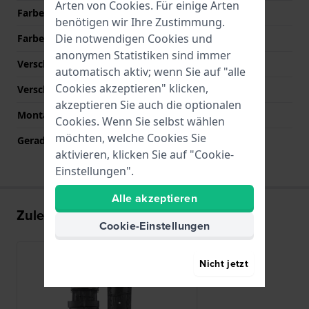
Arten von
Cookies
. Für einige Arten
Farbe des Armbands
Schwarz
benötigen wir Ihre Zustimmung.
Die notwendigen Cookies und
Farbe der Naht
Schwarz
anonymen Statistiken sind immer
Verschlusstyp
Faltschließe
automatisch aktiv; wenn Sie auf "alle
Cookies akzeptieren" klicken,
Verschlussfarbe
Silber
akzeptieren Sie auch die optionalen
Montagetyp
Druckstifte
Cookies. Wenn Sie selbst wählen
möchten, welche Cookies Sie
Gerade Bandhalterung
Ja
aktivieren, klicken Sie auf "Cookie-
Einstellungen".
Alle akzeptieren
Zuletzt angesehen
Cookie-Einstellungen
Nicht jetzt