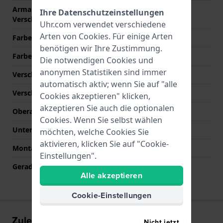
Armandbreite am
16 mm
Ihre Datenschutzeinstellungen
Verschluß
Uhr.com verwendet verschiedene
Arten von
Cookies
. Für einige Arten
Farbe des Armbands
Blau
benötigen wir Ihre Zustimmung.
Farbe der Naht
Blau
Die notwendigen Cookies und
anonymen Statistiken sind immer
Verschlusstyp
Dornschließe
automatisch aktiv; wenn Sie auf "alle
Verschlussfarbe
Rosé gold
Cookies akzeptieren" klicken,
akzeptieren Sie auch die optionalen
Oberarmbandlänge (mm)
70 mm
Cookies. Wenn Sie selbst wählen
Unterarmbandlänge (mm)
110 mm
möchten, welche Cookies Sie
aktivieren, klicken Sie auf "Cookie-
Montagetyp
Druckstifte
Einstellungen".
Gerade Bandhalterung
Ja
Alle akzeptieren
Cookie-Einstellungen
Zuletzt angesehen
Nicht jetzt