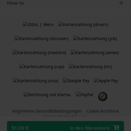
How to
Allgemeine Geschäftsbedingungen
Cookie Richtlinie
Datenschutzerklärung
51,00 €
In den Warenkorb
Ein
Holland Watch Group B.V.
Webshop