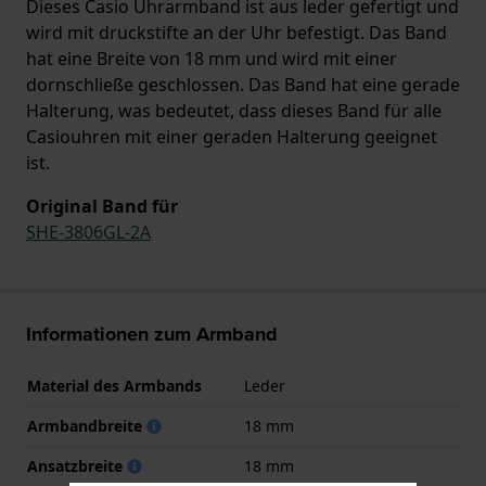
Dieses Casio Uhrarmband ist aus leder gefertigt und
wird mit druckstifte an der Uhr befestigt. Das Band
hat eine Breite von 18 mm und wird mit einer
dornschließe geschlossen. Das Band hat eine gerade
Halterung, was bedeutet, dass dieses Band für alle
Casiouhren mit einer geraden Halterung geeignet
ist.
Original Band für
SHE-3806GL-2A
Informationen zum Armband
Material des Armbands
Leder
Armbandbreite
18 mm
Ansatzbreite
18 mm