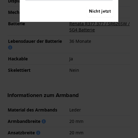
Displaytyp
Analog
Nicht jetzt
Mechanismus
Quarz
Batterie
Renata R377 377 / SR626SW /
SG4 Batterie
Lebensdauer der Batterie
36 Monate
Hackable
Ja
Skelettiert
Nein
Informationen zum Armband
Material des Armbands
Leder
Armbandbreite
20 mm
Ansatzbreite
20 mm