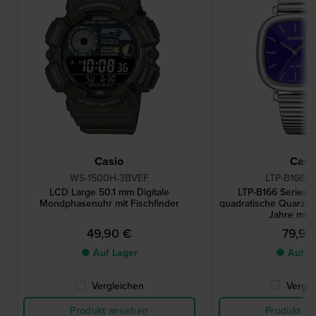
Casio
Casi
WS-1500H-3BVEF
LTP-B166D
LCD Large 50.1 mm Digitale
LTP-B166 Series 
Mondphasenuhr mit Fischfinder
quadratische Quarzuhr
Jahre mit
49,90 €
79,90
● Auf Lager
● Auf L
Vergleichen
Vergle
Produkt ansehen
Produkt a