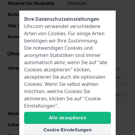
Material der Rückseite
Edelstahl
Rückseite
Druckdeckel
Ihre Datenschutzeinstellungen
Glas
Mineral
Uhr.com verwendet verschiedene
Arten von
Cookies
. Für einige Arten
Krone
Ziehkrone
benötigen wir Ihre Zustimmung.
Die notwendigen Cookies und
Uhrwerk Informationen
anonymen Statistiken sind immer
automatisch aktiv; wenn Sie auf "alle
Uhrwerks-Nummer
2784
(
Spezifikationen ansehen
)
Cookies akzeptieren" klicken,
akzeptieren Sie auch die optionalen
Handbuch herunterladen
(German)
Cookies. Wenn Sie selbst wählen
möchten, welche Cookies Sie
Handbuch herunterladen
aktivieren, klicken Sie auf "Cookie-
(English)
Einstellungen".
Marke des Uhrwerks
Casio
Alle akzeptieren
Schweizer Uhrwerk
Nein
Cookie-Einstellungen