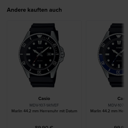
Andere kauften auch
Casio
Casi
MDV-107-1A1VEF
MDV-107-1
Marlin 44.2 mm Herrenuhr mit Datum
Marlin 44.2 mm Herr
89,90 €
99,90