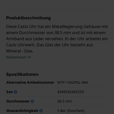
Produktbeschreibung
Diese Casio Uhr hat ein Metalllegierung Gehäuse mit
einem Durchmesser von 38.5 mm und ist mit einem
Armband aus Leder versehen. In der Uhr arbeitet ein
Casio Uhrwerk. Das Glas der Uhr besteht aus
Mineral - Glas.
Weiterlesen
Die Uhr ist wasserdicht bis 5 ATM. Das bedeutet,
dass die Uhr zum Duschen geeignet ist. Die Uhr wird
Spezifikationen
mit 2 Jahre Garantie geliefert.
Alternative Artikelnummer
MTP-1302PGL-9AV
.
Ean
4549526382529
Durchmesser
38.5 mm
Wasserdichtigkeit
5 Bar (Duschen)