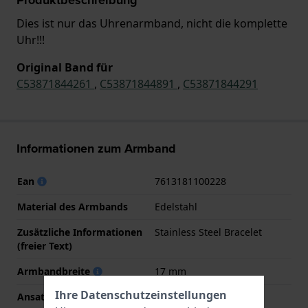
Dies ist nur das Uhrenarmband, nicht die komplette
Uhr!!!
Original Band für
C53871844261
,
C53871844891
,
C53871844291
Informationen zum Armband
Ean
7613181100228
Material des Armbands
Edelstahl
Zusätzliche Informationen
Stainless Steel Bracelet
(freier Text)
Armbandbreite
17 mm
Ihre Datenschutzeinstellungen
Ansatzbreite
17 mm