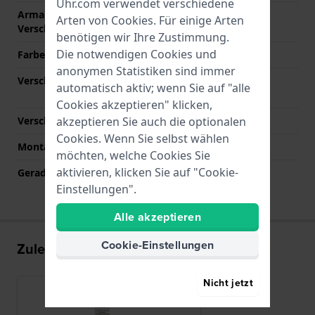
Uhr.com verwendet verschiedene
Armandbreite am
15 mm
Arten von
Cookies
. Für einige Arten
Verschluß
benötigen wir Ihre Zustimmung.
Die notwendigen Cookies und
Farbe des Armbands
Silber
anonymen Statistiken sind immer
Verschlusstyp
Faltschließe mit
automatisch aktiv; wenn Sie auf "alle
Druckknöpfen
Cookies akzeptieren" klicken,
akzeptieren Sie auch die optionalen
Verschlussfarbe
Silber
Cookies. Wenn Sie selbst wählen
Montagetyp
Druckstifte
möchten, welche Cookies Sie
aktivieren, klicken Sie auf "Cookie-
Gerade Bandhalterung
Nein
Einstellungen".
Alle akzeptieren
Cookie-Einstellungen
Zuletzt angesehen
Nicht jetzt