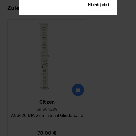
Nicht jetzt
Zuletzt angesehen
Citizen
59-S04288
AN3420-51A 22 mm Stahl Gliederband
78,00 €