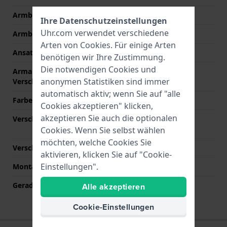
Armband Typ
Gliederarmband
Ihre Datenschutzeinstellungen
Uhr.com verwendet verschiedene
Armbandbreite
22 mm
Arten von
Cookies
. Für einige Arten
Ansatzbreite
22 mm
benötigen wir Ihre Zustimmung.
Die notwendigen Cookies und
Armandbreite am
20 mm
anonymen Statistiken sind immer
Verschluß
automatisch aktiv; wenn Sie auf "alle
Farbe des Armbands
Silber
Cookies akzeptieren" klicken,
akzeptieren Sie auch die optionalen
Verschlusstyp
Faltschließe mit
Druckknöpfen
Cookies. Wenn Sie selbst wählen
möchten, welche Cookies Sie
Verschlussfarbe
Silber
aktivieren, klicken Sie auf "Cookie-
Einstellungen".
Montagetyp
Druckstifte
Gerade Bandhalterung
Nein
Alle akzeptieren
Cookie-Einstellungen