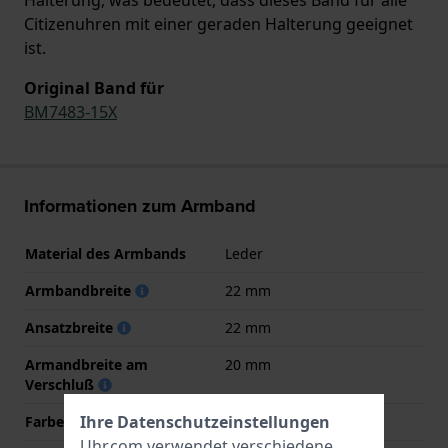
Citizenuhren mit einer geraden Halterung geeignet
ist.
Original Band für
BM7483-15X
Informationen zum Armband
Material des Armbands
Leder
Armbandbreite
22 mm
Ansatzbreite
22 mm
Armandbreite am
20 mm
Verschluß
Ihre Datenschutzeinstellungen
Farbe des Armbands
Braun
Uhr.com verwendet verschiedene