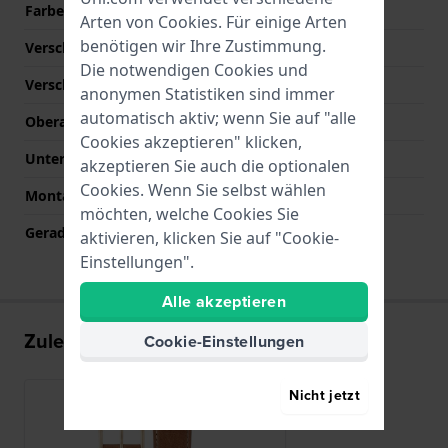
Farbe der Naht
Beige
Arten von
Cookies
. Für einige Arten
benötigen wir Ihre Zustimmung.
Verschlusstyp
Dornschließe
Die notwendigen Cookies und
Verschlussfarbe
Rosé gold
anonymen Statistiken sind immer
automatisch aktiv; wenn Sie auf "alle
Oberarmbandlänge (mm)
75 mm
Cookies akzeptieren" klicken,
Unterarmbandlänge (mm)
120 mm
akzeptieren Sie auch die optionalen
Cookies. Wenn Sie selbst wählen
Montagetyp
Druckstifte
möchten, welche Cookies Sie
Gerade Bandhalterung
Ja
aktivieren, klicken Sie auf "Cookie-
Einstellungen".
Alle akzeptieren
Zuletzt angesehen
Cookie-Einstellungen
Nicht jetzt