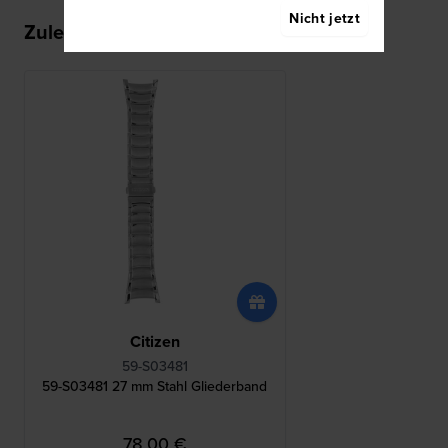
Nicht jetzt
Zuletzt angesehen
Citizen
59-S03481
59-S03481 27 mm Stahl Gliederband
78,00 €