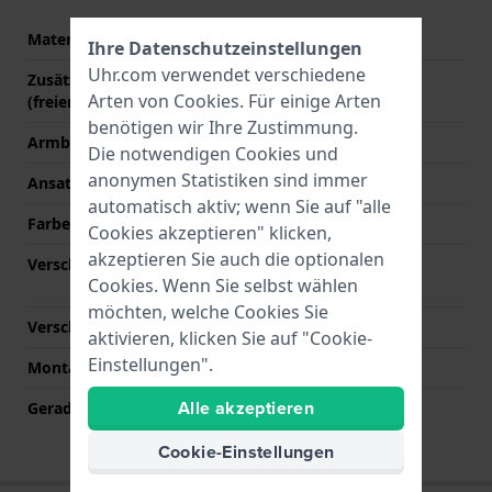
Material des Armbands
Edelstahl
Ihre Datenschutzeinstellungen
Uhr.com verwendet verschiedene
Zusätzliche Informationen
Stainless Steel Bracelet
Arten von
Cookies
. Für einige Arten
(freier Text)
benötigen wir Ihre Zustimmung.
Armbandbreite
27 mm
Die notwendigen Cookies und
anonymen Statistiken sind immer
Ansatzbreite
19 mm
automatisch aktiv; wenn Sie auf "alle
Farbe des Armbands
Silber
Cookies akzeptieren" klicken,
akzeptieren Sie auch die optionalen
Verschlusstyp
Faltschließe mit
Cookies. Wenn Sie selbst wählen
Druckknöpfen
möchten, welche Cookies Sie
Verschlussfarbe
Silber
aktivieren, klicken Sie auf "Cookie-
Einstellungen".
Montagetyp
Stahlstifte
Alle akzeptieren
Gerade Bandhalterung
Nein
Cookie-Einstellungen