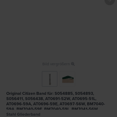
Bild vergrößern
Original Citizen Band für: S054885, S054893,
S056411, S056438, AT0691-52W, AT0695-51L,
AT0696-59A, AT0696-59E, AT0697-56W, BM7040-
59A, BM7040-59E, BM7040-59L, BM7041-56W
Stahl Gliederband