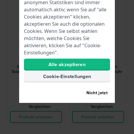
anonymen Statistiken sind immer
automatisch aktiv; wenn Sie auf "alle
Cookies akzeptieren" klicken,
akzeptieren Sie auch die optionalen
Cookies. Wenn Sie selbst wählen
möchten, welche Cookies Sie
aktivieren, klicken Sie auf "Cookie-
Einstellungen".
Citizen
Citizen
EW2722-01A
EW2720-57A
Alle akzeptieren
EW2722-01A 30 mm
EW2720-57A 30 mm
Solarbetriebene Quarzuhr
Solarbetriebene Quarzuhr
Cookie-Einstellungen
mit Datum
mit Datum
169,00 €
159,00 €
● Auf Lager
● Auf Lager
Nicht jetzt
Vergleichen
Vergleichen
Produkt ansehen
Produkt ansehen