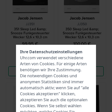
Jacob Jensen
Jacob Jensen
JJ351
JJ350
351 Sleep Led &amp;
350 Sleep Led &amp;
Snooze Funkgesteuerter
Snooze Funkgesteuerter
Wecker 12,6 x 10,3 cm
Wecker 12,6 x 10,3 cm
99,95 €
100,00 €
● Auf Lager
● Auf Lager
Ihre Datenschutzeinstellungen
Uhr.com verwendet verschiedene
Vergleichen
Vergleichen
Arten von
Cookies
. Für einige Arten
benötigen wir Ihre Zustimmung.
Produkt ansehen
Produkt ansehen
Die notwendigen Cookies und
anonymen Statistiken sind immer
automatisch aktiv; wenn Sie auf "alle
Cookies akzeptieren" klicken,
akzeptieren Sie auch die optionalen
Cookies. Wenn Sie selbst wählen
möchten, welche Cookies Sie