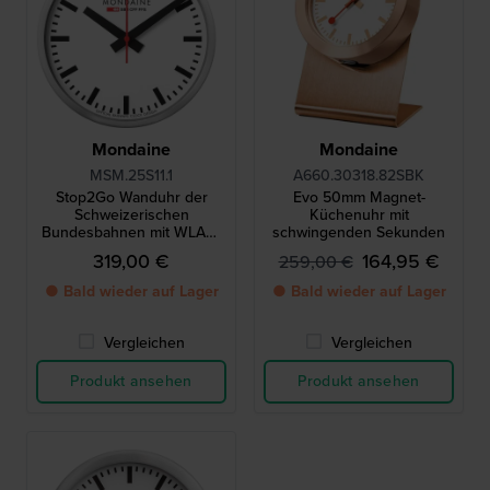
Mondaine
Mondaine
MSM.25S11.1
A660.30318.82SBK
Stop2Go Wanduhr der
Evo 50mm Magnet-
Schweizerischen
Küchenuhr mit
Bundesbahnen mit WLAN-
schwingenden Sekunden
Anbindung und
319,00 €
164,95 €
259,00 €
schwebendem
Sekundenzeiger
● Bald wieder auf Lager
● Bald wieder auf Lager
Vergleichen
Vergleichen
Produkt ansehen
Produkt ansehen