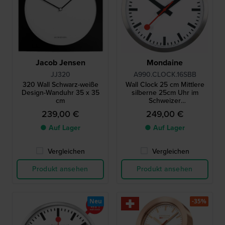
Jacob Jensen
Mondaine
JJ320
A990.CLOCK.16SBB
320 Wall Schwarz-weiße
Wall Clock 25 cm Mittlere
Design-Wanduhr 35 x 35
silberne 25cm Uhr im
cm
Schweizer
Eisenbahndesign mit
239,00 €
249,00 €
schwingenden Sekunden
25cm
● Auf Lager
● Auf Lager
Vergleichen
Vergleichen
Produkt ansehen
Produkt ansehen
Neu
-35%