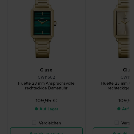
Cluse
Clus
CW11502
CW115
Fluette 23 mm Anspruchsvolle
Fluette 23 mm An
rechteckige Damenuhr
rechteckige 
109,95 €
109,9
● Auf Lager
● Auf L
Vergleichen
Vergle
Produkt ansehen
Produkt a