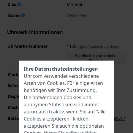
Glas
Mineral
Krone
Ziehkrone
Uhrwerk Informationen
Uhrwerks-Nummer
Y120
(
Spezifikationen ansehen
)
Handbuch herunterladen
(English)
Ihre Datenschutzeinstellungen
Marke des Uhrwerks
Seiko Instruments Inc.
Uhr.com verwendet verschiedene
Arten von
Cookies
. Für einige Arten
Schweizer Uhrwerk
Nein
benötigen wir Ihre Zustimmung.
Displaytyp
Analog
Die notwendigen Cookies und
anonymen Statistiken sind immer
Mechanismus
Quarz
automatisch aktiv; wenn Sie auf "alle
Cookies akzeptieren" klicken,
Batterie
Renata R377 377 / SR626SW /
SG4 Batterie
akzeptieren Sie auch die optionalen
Cookies. Wenn Sie selbst wählen