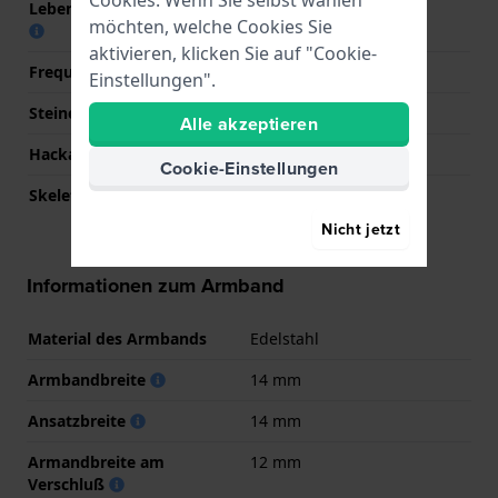
Lebensdauer der Batterie
24 Monate
möchten, welche Cookies Sie
aktivieren, klicken Sie auf "Cookie-
Frequenz
32,768
Einstellungen".
Steine
0
Alle akzeptieren
Hackable
Ja
Cookie-Einstellungen
Skelettiert
Nein
Nicht jetzt
Informationen zum Armband
Material des Armbands
Edelstahl
Armbandbreite
14 mm
Ansatzbreite
14 mm
Armandbreite am
12 mm
Verschluß