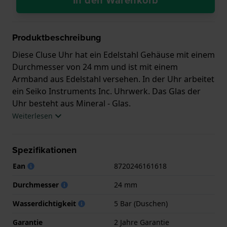
Produktbeschreibung
Diese Cluse Uhr hat ein Edelstahl Gehäuse mit einem
Durchmesser von 24 mm und ist mit einem
Armband aus Edelstahl versehen. In der Uhr arbeitet
ein Seiko Instruments Inc. Uhrwerk. Das Glas der
Uhr besteht aus Mineral - Glas.
Weiterlesen
Die Uhr ist wasserdicht bis 5 ATM. Das bedeutet,
dass die Uhr zum Duschen geeignet ist. Die Uhr wird
Spezifikationen
mit 2 Jahre Garantie geliefert.
Ean
8720246161618
.
Durchmesser
24 mm
Wasserdichtigkeit
5 Bar (Duschen)
Garantie
2 Jahre Garantie