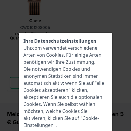
Cluse
CW0101208005
Triomphe 33 mm Damen
Quarzuhr mit Milaneseband
Ihre Datenschutzeinstellungen
Uhr.com verwendet verschiedene
109,95 €
Arten von
Cookies
. Für einige Arten
● Auf Lager
benötigen wir Ihre Zustimmung.
Die notwendigen Cookies und
Vergleichen
anonymen Statistiken sind immer
Produkt ansehen
automatisch aktiv; wenn Sie auf "alle
Cookies akzeptieren" klicken,
akzeptieren Sie auch die optionalen
Cookies. Wenn Sie selbst wählen
möchten, welche Cookies Sie
Melden Sie sich an und erhalten Sie einen 5
aktivieren, klicken Sie auf "Cookie-
€ Gutschein für Ihre nächste Uhr!
Einstellungen".