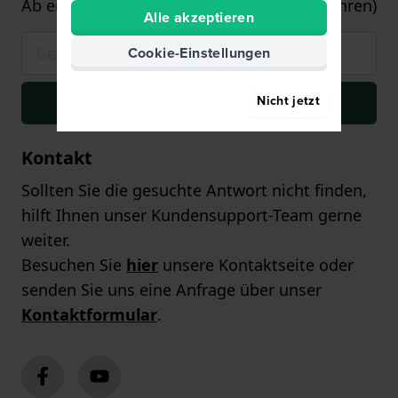
Ab einem Einkaufswert von 75€ (nur auf Uhren)
Alle akzeptieren
Cookie-Einstellungen
Nicht jetzt
Anmelden
Kontakt
Sollten Sie die gesuchte Antwort nicht finden,
hilft Ihnen unser Kundensupport-Team gerne
weiter.
Besuchen Sie
hier
unsere Kontaktseite oder
senden Sie uns eine Anfrage über unser
Kontaktformular
.