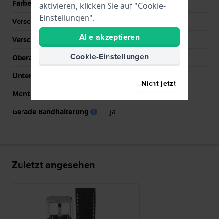
Farbe der Naht
Weiß
aktivieren, klicken Sie auf "Cookie-
Einstellungen".
Verschlusstyp
Dornschließe
Alle akzeptieren
Verschlussfarbe
Silber
Cookie-Einstellungen
Oberarmbandlänge (mm)
75 mm
Unterarmbandlänge (mm)
120 mm
Nicht jetzt
Montagetyp
Druckstifte
Gerade Bandhalterung
Ja
Zuletzt angesehen