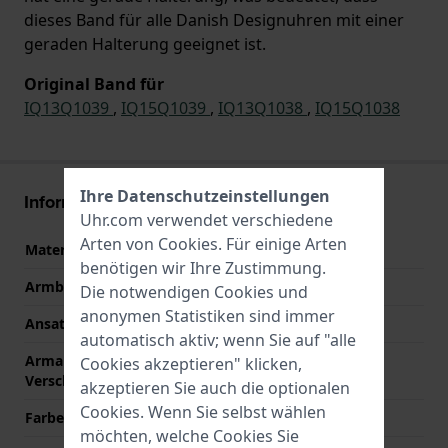
dieses Band für alle Danish Designuhren mit einer
geraden Halterung geeignet ist.
Original Band für
IQ13Q1039
,
IQ15Q1039
,
IQ13Q1038
,
IQ15Q1038
Ihre Datenschutzeinstellungen
Informationen zum Armband
Uhr.com verwendet verschiedene
Arten von
Cookies
. Für einige Arten
Material des Armbands
Leder
benötigen wir Ihre Zustimmung.
Armbandbreite
22 mm
Die notwendigen Cookies und
anonymen Statistiken sind immer
Ansatzbreite
22 mm
automatisch aktiv; wenn Sie auf "alle
Armandbreite am
20 mm
Cookies akzeptieren" klicken,
Verschluß
akzeptieren Sie auch die optionalen
Cookies. Wenn Sie selbst wählen
Farbe des Armbands
Schwarz
möchten, welche Cookies Sie