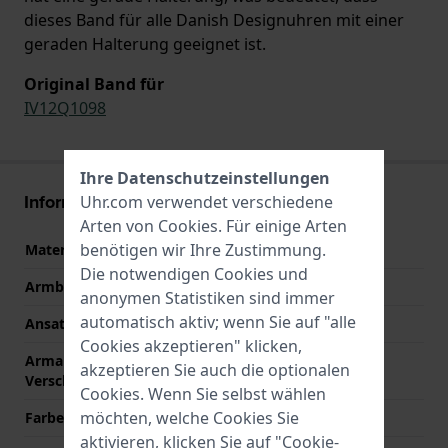
dieses Band für alle Danish Designuhren mit einer
geraden Halterung geeignet ist.
Original Band für
IV12Q1098
Ihre Datenschutzeinstellungen
Informationen zum Armband
Uhr.com verwendet verschiedene
Arten von
Cookies
. Für einige Arten
benötigen wir Ihre Zustimmung.
Material des Armbands
Leder
Die notwendigen Cookies und
Armbandbreite
12 mm
anonymen Statistiken sind immer
automatisch aktiv; wenn Sie auf "alle
Ansatzbreite
12 mm
Cookies akzeptieren" klicken,
Armandbreite am
12 mm
akzeptieren Sie auch die optionalen
Verschluß
Cookies. Wenn Sie selbst wählen
möchten, welche Cookies Sie
Farbe des Armbands
Grau
aktivieren, klicken Sie auf "Cookie-