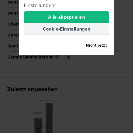
Verschlusstyp
Dornschließe
Einstellungen".
Verschlussfarbe
Silber
Alle akzeptieren
Oberarmbandlänge (mm)
75 mm
Cookie-Einstellungen
Unterarmbandlänge (mm)
115 mm
Nicht jetzt
Montagetyp
Druckstifte
Gerade Bandhalterung
Ja
Zuletzt angesehen