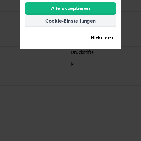
Dornschließe
Alle akzeptieren
Silber
Cookie-Einstellungen
75 mm
Nicht jetzt
115 mm
Druckstifte
Ja