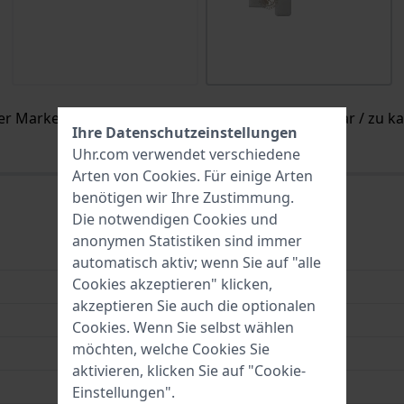
er Marke Danish Design. Es ist nicht mehr verfügbar / zu k
Ihre Datenschutzeinstellungen
Uhr.com verwendet verschiedene
Arten von
Cookies
. Für einige Arten
benötigen wir Ihre Zustimmung.
Die notwendigen Cookies und
anonymen Statistiken sind immer
Leder
automatisch aktiv; wenn Sie auf "alle
Cookies akzeptieren" klicken,
18 mm
akzeptieren Sie auch die optionalen
18 mm
Cookies. Wenn Sie selbst wählen
möchten, welche Cookies Sie
18 mm
aktivieren, klicken Sie auf "Cookie-
Grau
Einstellungen".