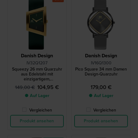
Danish Design
Danish Design
IV32Q1207
IV16Q1300
Squeezy 26 mm Quarzuhr
Pico Square 34 mm Damen
aus Edelstahl mit
Design-Quarzuhr
einzigartigem,
asymmetrischem,
104,95 €
179,00 €
149,00 €
trapezförmigem Gehäuse
● Auf Lager
● Auf Lager
Vergleichen
Vergleichen
Produkt ansehen
Produkt ansehen