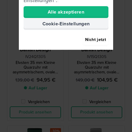
Einstellungen".
Alle akzeptieren
Cookie-Einstellungen
Nicht jetzt
Danish Design
Danish Design
IV24Q1305
IV15Q1305
Elvsten 35 mm Kleine
Elvsten 35 mm Kleine
Quarzuhr mit
Quarzuhr mit
asymmetrischem, ovalem
asymmetrischem, ovalem
Gehäuse
Gehäuse
94,95 €
104,95 €
139,00 €
149,00 €
● Auf Lager
● Auf Lager
Vergleichen
Vergleichen
Produkt ansehen
Produkt ansehen
-30%