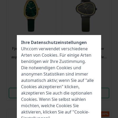
Danish Design
Danish Design
Ihre Datenschutzeinstellungen
IV32Q1306
IV16Q1305
Fjordsten 26 mm Kleine
Uhr.com verwendet verschiedene
Elvsten 35 mm Kleine
Quarzuhr mit
Quarzuhr mit
Arten von
Cookies
. Für einige Arten
asymmetrischem, ovalem
asymmetrischem, ovalem
benötigen wir Ihre Zustimmung.
Gehäuse
Gehäuse
149,00 €
149,00 €
Die notwendigen Cookies und
● Auf Lager
● Auf Lager
anonymen Statistiken sind immer
automatisch aktiv; wenn Sie auf "alle
Vergleichen
Vergleichen
Cookies akzeptieren" klicken,
Produkt ansehen
akzeptieren Sie auch die optionalen
Produkt ansehen
Cookies. Wenn Sie selbst wählen
möchten, welche Cookies Sie
aktivieren, klicken Sie auf "Cookie-
-30%
-30%