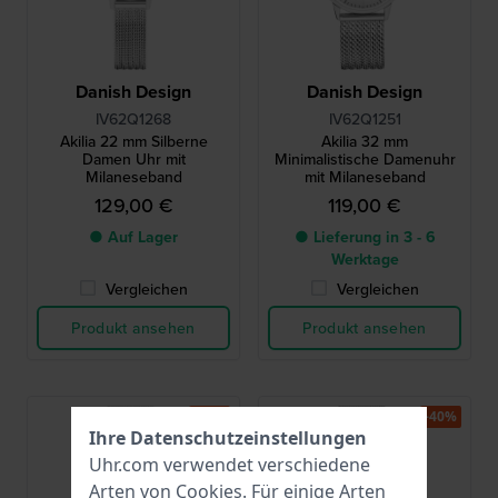
Danish Design
Danish Design
IV62Q1268
IV62Q1251
Akilia 22 mm Silberne
Akilia 32 mm
Damen Uhr mit
Minimalistische Damenuhr
Milaneseband
mit Milaneseband
129,00 €
119,00 €
● Auf Lager
● Lieferung in 3 - 6
Werktage
Vergleichen
Vergleichen
Produkt ansehen
Produkt ansehen
-40%
-40%
Ihre Datenschutzeinstellungen
Uhr.com verwendet verschiedene
Arten von
Cookies
. Für einige Arten