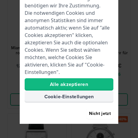
benötigen wir Ihre Zustimmung.
Die notwendigen Cookies und
anonymen Statistiken sind immer
automatisch aktiv; wenn Sie auf "alle
Danish Design
Danish Design
Cookies akzeptieren" klicken,
IV67Q1248
IV68Q1248
akzeptieren Sie auch die optionalen
Miami 26.5 mm Zweifarbige
Miami 26.5 mm
Cookies. Wenn Sie selbst wählen
rosa Damen Quarzuhr
Quadratische Designuhr für
möchten, welche Cookies Sie
Damen
aktivieren, klicken Sie auf "Cookie-
74,95 €
69,95 €
129,00 €
119,00 €
Einstellungen".
● Auf Lager
● Lieferung in 3 - 6
Werktage
Alle akzeptieren
Vergleichen
Vergleichen
Cookie-Einstellungen
Produkt ansehen
Produkt ansehen
Nicht jetzt
-40%
-40%