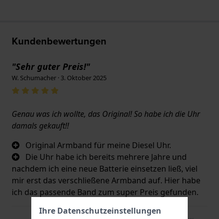
Kundenbewertungen
"Sehr guter Preis!"
W. Schumacher · 3. Oktober 2025
Genau was ich wollte, das Original! So habe ich die Uhr
damals gekauft!!
Original Armband für meine Diesel Uhr.
Die Uhr habe ich bereits mehrere Jahre und
nachdem ich eine neue Batterie einsetzen ließ, viel
mir erst das verschließene Armband auf. Hier habe
ich das passende Band zum super Preis gefunden.
Ihre Datenschutzeinstellungen