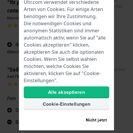
Show
"Yo pedi de cuero como dice en su
Uhr.com verwendet verschiedene
original
Arten von
Cookies
. Für einige Arten
catalogo pero recibi de metrial textil"
text
benötigen wir Ihre Zustimmung.
Marcos Arevalo · 1. Mai 2025
Die notwendigen Cookies und
anonymen Statistiken sind immer
automatisch aktiv; wenn Sie auf "alle
Recibi otro brasalete,diferente al de la
Cookies akzeptieren" klicken,
descripcion se su catalogo
akzeptieren Sie auch die optionalen
Cookies. Wenn Sie selbst wählen
möchten, welche Cookies Sie
"Solide"
Show original text
aktivieren, klicken Sie auf "Cookie-
Aad Pleij · 17. Juni 2022
Einstellungen".
Alle akzeptieren
Fein
Cookie-Einstellungen
Der Pat
Nicht jetzt
Band ist steif