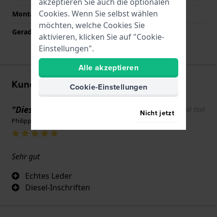
akzeptieren Sie auch die optionalen
Cookies. Wenn Sie selbst wählen
Montagetyp
Druckstifte
möchten, welche Cookies Sie
Gerade Bandhalterung
Ja
aktivieren, klicken Sie auf "Cookie-
Einstellungen".
Alle akzeptieren
Kundenbewertungen
Cookie-Einstellungen
"Diesel Uhrenarmband"
Show original text
Nicht jetzt
Philippe · 8. Dezember 2025
Sehr gut
Echtes Leder
Diesel-Inschriften