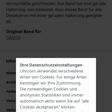
dornschließe geschlossen. Das Band hat eine gerade
Halterung, was bedeutet, dass dieses Band für alle
Dieseluhren mit einer geraden Halterung geeignet
ist.
Original Band für
DZ4210
Informationen zum Armband
Ihre Datenschutzeinstellungen
Uhr.com verwendet verschiedene
Material des Armbands
Leder
Arten von
Cookies
. Für einige Arten
Armbandbreite
26 mm
benötigen wir Ihre Zustimmung.
Die notwendigen Cookies und
Farbe des Armbands
Braun
anonymen Statistiken sind immer
Verschlusstyp
Dornschließe
automatisch aktiv; wenn Sie auf "alle
Cookies akzeptieren" klicken,
Verschlussfarbe
Grau