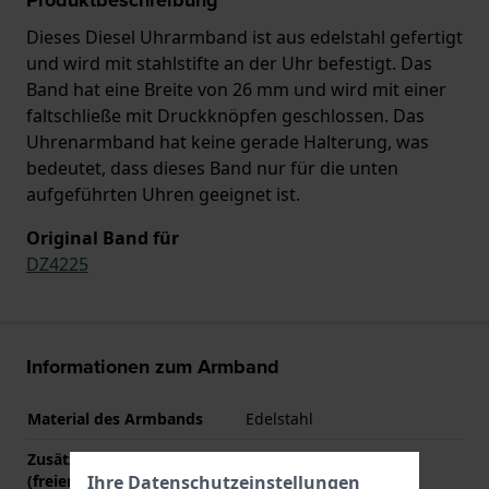
Dieses Diesel Uhrarmband ist aus edelstahl gefertigt
und wird mit stahlstifte an der Uhr befestigt. Das
Band hat eine Breite von 26 mm und wird mit einer
faltschließe mit Druckknöpfen geschlossen. Das
Uhrenarmband hat keine gerade Halterung, was
bedeutet, dass dieses Band nur für die unten
aufgeführten Uhren geeignet ist.
Original Band für
DZ4225
Informationen zum Armband
Material des Armbands
Edelstahl
Zusätzliche Informationen
Stainless Steel Bracelet
Ihre Datenschutzeinstellungen
(freier Text)