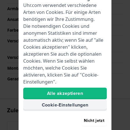
Uhr.com verwendet verschiedene
Armbandbreite
26 mm
Arten von
Cookies
. Für einige Arten
benötigen wir Ihre Zustimmung.
Ansatzbreite
26 mm
Die notwendigen Cookies und
Farbe des Armbands
Grau
anonymen Statistiken sind immer
automatisch aktiv; wenn Sie auf "alle
Verschlusstyp
Faltschließe mit
Cookies akzeptieren" klicken,
Druckknöpfen
akzeptieren Sie auch die optionalen
Verschlussfarbe
Grau
Cookies. Wenn Sie selbst wählen
möchten, welche Cookies Sie
Montagetyp
Stahlstifte
aktivieren, klicken Sie auf "Cookie-
Gerade Bandhalterung
Nein
Einstellungen".
Alle akzeptieren
Cookie-Einstellungen
Zuletzt angesehen
Nicht jetzt