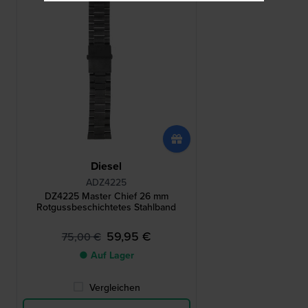
Diesel
ADZ4225
DZ4225 Master Chief 26 mm
Rotgussbeschichtetes Stahlband
59,95 €
75,00 €
● Auf Lager
Vergleichen