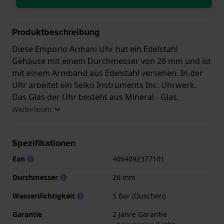
Produktbeschreibung
Diese Emporio Armani Uhr hat ein Edelstahl
Gehäuse mit einem Durchmesser von 26 mm und ist
mit einem Armband aus Edelstahl versehen. In der
Uhr arbeitet ein Seiko Instruments Inc. Uhrwerk.
Das Glas der Uhr besteht aus Mineral - Glas.
Weiterlesen
Die Uhr ist wasserdicht bis 5 ATM. Das bedeutet,
dass die Uhr zum Duschen geeignet ist. Die Uhr wird
Spezifikationen
mit 2 Jahre Garantie geliefert.
Ean
4064092377101
.
Durchmesser
26 mm
Wasserdichtigkeit
5 Bar (Duschen)
Garantie
2 Jahre Garantie