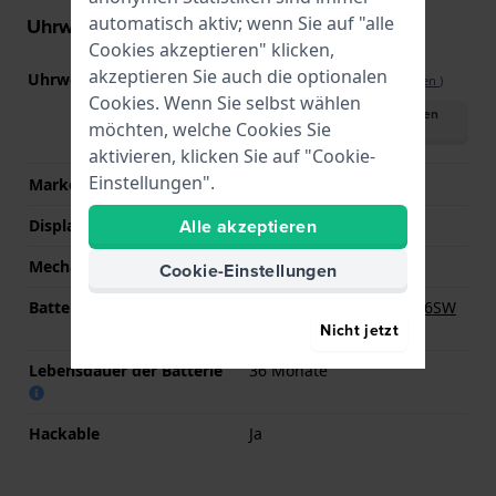
automatisch aktiv; wenn Sie auf "alle
Uhrwerk Informationen
Cookies akzeptieren" klicken,
akzeptieren Sie auch die optionalen
Uhrwerks-Nummer
VX51
(
Spezifikationen ansehen
)
Cookies. Wenn Sie selbst wählen
Handbuch herunterladen
möchten, welche Cookies Sie
(English)
aktivieren, klicken Sie auf "Cookie-
Einstellungen".
Marke des Uhrwerks
Seiko Instruments Inc.
Alle akzeptieren
Displaytyp
Analog
Mechanismus
Quarz
Cookie-Einstellungen
Batterie
Renata R321 321 / SR616SW
Nicht jetzt
Batterie
Lebensdauer der Batterie
36 Monate
Hackable
Ja