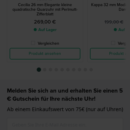
Cecilia 26 mm Elegante kleine
Kappa 32 mm Modisc
quadratische Quarzuhr mit Perlmutt-
Dame
Zifferblatt
269,00 €
1
199,00 €
● Auf Lager
● Auf L
Vergleichen
Vergle
Produkt ansehen
Produkt a
Melden Sie sich an und erhalten Sie einen 5
€ Gutschein für Ihre nächste Uhr!
Ab einem Einkaufswert von 75€ (nur auf Uhren)