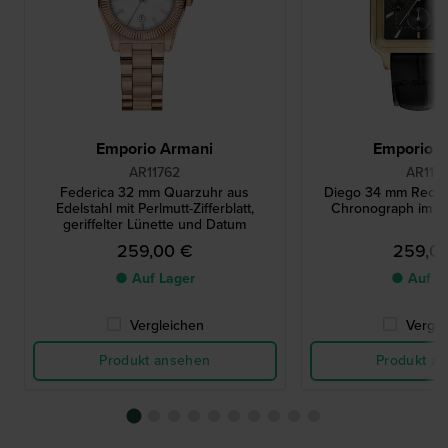
Emporio Armani
Emporio 
AR11762
AR117
Federica 32 mm Quarzuhr aus
Diego 34 mm Recht
Edelstahl mit Perlmutt-Zifferblatt,
Chronograph im V
geriffelter Lünette und Datum
259,00 €
259,0
● Auf Lager
● Auf L
Vergleichen
Vergle
Produkt ansehen
Produkt a