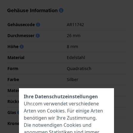
Gehäuse Information
Gehäusecode
AR11742
Durchmesser
26 mm
Höhe
8 mm
Material
Edelstahl
Form
Quadratisch
Farbe
Silber
Material der Rückseite
Edelstahl
Ihre Datenschutzeinstellungen
Rückseite
Druckdeckel
Uhr.com verwendet verschiedene
Arten von
Cookies
. Für einige Arten
Glas
Mineral
benötigen wir Ihre Zustimmung.
Krone
Ziehkrone
Die notwendigen Cookies und
anonymen Statistiken sind immer