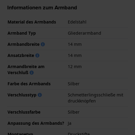
Informationen zum Armband
Material des Armbands
Edelstahl
Armband Typ
Gliederarmband
Armbandbreite
14 mm
Ansatzbreite
14 mm
Armandbreite am
12 mm
Verschluß
Farbe des Armbands
Silber
Verschlusstyp
Schmetterlingsschließe mit
druckknöpfen
Verschlussfarbe
Silber
Anpassung des Armbands?
Ja
Montagetyp
Druckstifte