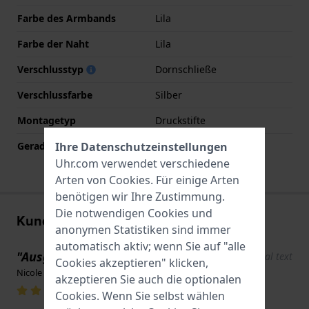
Farbe des Armbands
Lila
Farbe der Naht
Lila
Verschlusstyp
Dornschließe
Verschlussfarbe
Silber
Montagetyp
Druckstifte
Gerade Bandhalterung
Nein
Ihre Datenschutzeinstellungen
Uhr.com verwendet verschiedene
Arten von
Cookies
. Für einige Arten
benötigen wir Ihre Zustimmung.
Die notwendigen Cookies und
Kundenbewertungen
anonymen Statistiken sind immer
automatisch aktiv; wenn Sie auf "alle
"Ausgezeichnetes Material"
Show original text
Cookies akzeptieren" klicken,
Nicole · 17. Juni 2022
akzeptieren Sie auch die optionalen
Cookies. Wenn Sie selbst wählen