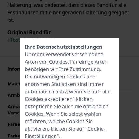
Halterung, was bedeutet, dass dieses Band für alle
Festinauhren mit einer geraden Halterung geeignet
ist.
Original Band für
F16509/1
,
F16507/4
Ihre Datenschutzeinstellungen
Uhr.com verwendet verschiedene
Arten von
Cookies
. Für einige Arten
Informationen zum Armband
benötigen wir Ihre Zustimmung.
Die notwendigen Cookies und
anonymen Statistiken sind immer
Material des Armbands
Leder
automatisch aktiv; wenn Sie auf "alle
Armbandbreite
16 mm
Cookies akzeptieren" klicken,
akzeptieren Sie auch die optionalen
Armandbreite am
15 mm
Verschluß
Cookies. Wenn Sie selbst wählen
möchten, welche Cookies Sie
Farbe des Armbands
Braun
aktivieren, klicken Sie auf "Cookie-
Einstellungen".
Farbe der Naht
Beige