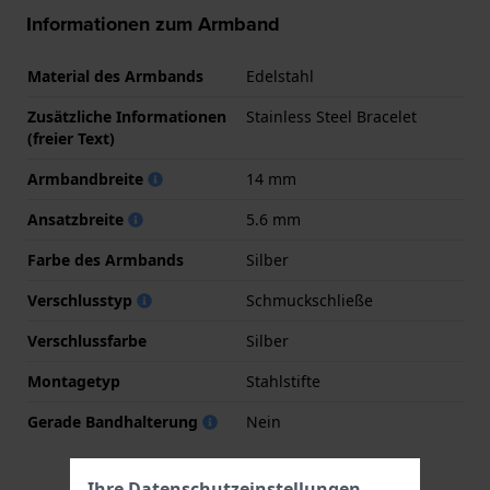
Informationen zum Armband
Material des Armbands
Edelstahl
Zusätzliche Informationen
Stainless Steel Bracelet
(freier Text)
Armbandbreite
14 mm
Ansatzbreite
5.6 mm
Farbe des Armbands
Silber
Verschlusstyp
Schmuckschließe
Verschlussfarbe
Silber
Montagetyp
Stahlstifte
Gerade Bandhalterung
Nein
Ihre Datenschutzeinstellungen