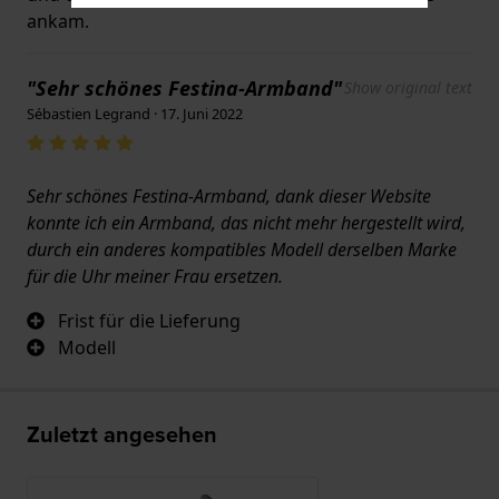
ankam.
"Sehr schönes Festina-Armband"
Show original text
Sébastien Legrand · 17. Juni 2022
Sehr schönes Festina-Armband, dank dieser Website
konnte ich ein Armband, das nicht mehr hergestellt wird,
durch ein anderes kompatibles Modell derselben Marke
für die Uhr meiner Frau ersetzen.
Frist für die Lieferung
Modell
Zuletzt angesehen