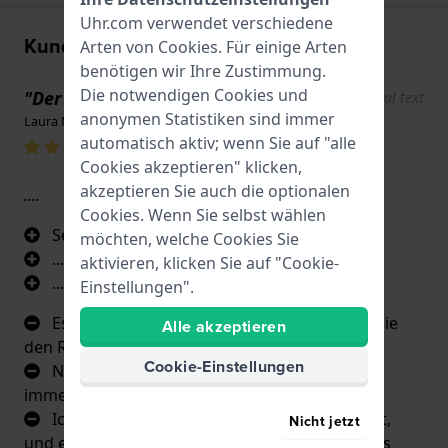
Uhr.com verwendet verschiedene
Kundenbewertungen
Arten von
Cookies
. Für einige Arten
benötigen wir Ihre Zustimmung.
Die notwendigen Cookies und
"Der Entwurf"
Show original text
anonymen Statistiken sind immer
Laura Moreno · 17. Juni 2022
automatisch aktiv; wenn Sie auf "alle
Cookies akzeptieren" klicken,
akzeptieren Sie auch die optionalen
....
Cookies. Wenn Sie selbst wählen
Seine Gestaltung
möchten, welche Cookies Sie
...
aktivieren, klicken Sie auf "Cookie-
...
Einstellungen".
Es dauerte mehr als eine halbe Stunde, bis sie
Alle akzeptieren
den Riemen gewechselt hatten.
Cookie-Einstellungen
Nachdem ich die Links entfernt habe, ist sie
immer noch zu groß für mich.
Ich habe 8 € für den Expressversand bezahlt,
Nicht jetzt
und es hat mehr als eine Woche gedauert, bis es