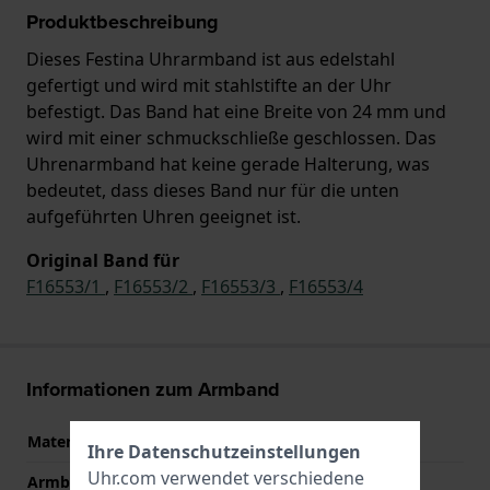
Produktbeschreibung
Dieses Festina Uhrarmband ist aus edelstahl
gefertigt und wird mit stahlstifte an der Uhr
befestigt. Das Band hat eine Breite von 24 mm und
wird mit einer schmuckschließe geschlossen. Das
Uhrenarmband hat keine gerade Halterung, was
bedeutet, dass dieses Band nur für die unten
aufgeführten Uhren geeignet ist.
Original Band für
F16553/1
,
F16553/2
,
F16553/3
,
F16553/4
Informationen zum Armband
Material des Armbands
Edelstahl
Ihre Datenschutzeinstellungen
Uhr.com verwendet verschiedene
Armbandbreite
24 mm