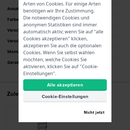
Arten von
Cookies
. Für einige Arten
Ansatzbreite
15 mm
benötigen wir Ihre Zustimmung.
Die notwendigen Cookies und
Farbe des Armbands
Silber
anonymen Statistiken sind immer
Verschlusstyp
Schmuckschließe
automatisch aktiv; wenn Sie auf "alle
Cookies akzeptieren" klicken,
Verschlussfarbe
Silber
akzeptieren Sie auch die optionalen
Montagetyp
Stahlstifte
Cookies. Wenn Sie selbst wählen
möchten, welche Cookies Sie
Gerade Bandhalterung
Nein
aktivieren, klicken Sie auf "Cookie-
Einstellungen".
Alle akzeptieren
Zuletzt angesehen
Cookie-Einstellungen
Nicht jetzt