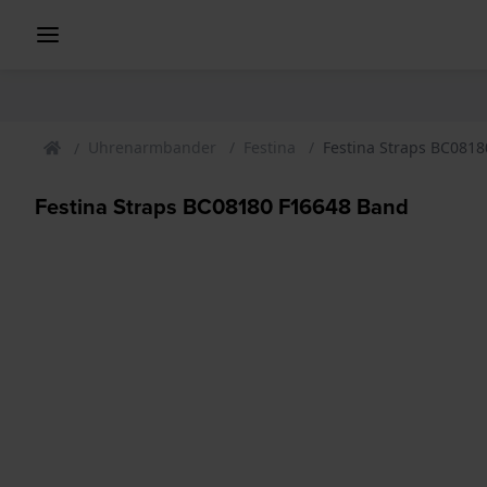
Uhrenarmbander
Festina
Festina Straps BC081
Festina Straps BC08180 F16648 Band