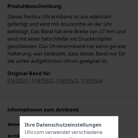
Produktbeschreibung
Dieses Festina Uhrarmband ist aus edelstahl
gefertigt und wird mit druckstifte an der Uhr
befestigt. Das Band hat eine Breite von 27 mm und
wird mit einer faltschließe mit Druckknöpfen
geschlossen. Das Uhrenarmband hat keine gerade
Halterung, was bedeutet, dass dieses Band nur für
die unten aufgeführten Uhren geeignet ist.
Original Band für
F16755/1
,
F16755/2
,
F16755/3
,
F16755/4
Informationen zum Armband
Ihre Datenschutzeinstellungen
Material des Armbands
Edelstahl
Uhr.com verwendet verschiedene
Armbandbreite
27 mm