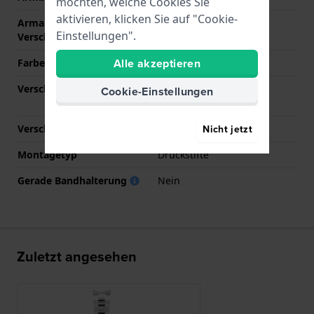
möchten, welche Cookies Sie
aktivieren, klicken Sie auf "Cookie-
Armandbreite am
18 mm
Einstellungen".
Verschluß
Alle akzeptieren
Farbe des Armbands
Silber
Verschlusstyp
Faltschließe mit
Cookie-Einstellungen
Druckknöpfen
Nicht jetzt
Verschlussfarbe
Silber
Montagetyp
Druckstifte
Gerade Bandhalterung
Nein
Zuletzt angesehen