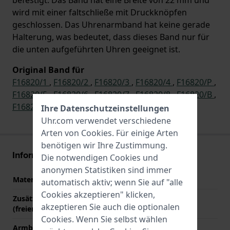
wird mit einer faltschließe mit Druckknöpfen
geschlossen. Das Uhrenarmband hat keine gerade
Halterung, was bedeutet, dass dieses Band nur für
die unten aufgeführten Uhren geeignet ist.
Original Band für
F16820/1
,
F16820/2
,
F16820/3
,
F16820/4
,
F16820/P
,
F16820/5
,
F16820/6
,
F16820/7
,
F16820/8
,
F16820/B
,
F16820/A
,
F16820/C
,
F16820/Q
,
F16820/R
Ihre Datenschutzeinstellungen
Uhr.com verwendet verschiedene
Arten von
Cookies
. Für einige Arten
benötigen wir Ihre Zustimmung.
Informationen zum Armband
Die notwendigen Cookies und
anonymen Statistiken sind immer
Material des Armbands
Edelstahl
automatisch aktiv; wenn Sie auf "alle
Cookies akzeptieren" klicken,
Zusätzliche Informationen
Stainless Steel Bracelet
akzeptieren Sie auch die optionalen
(freier Text)
Cookies. Wenn Sie selbst wählen
Armbandbreite
22 mm