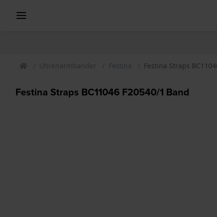
Uhrenarmbander
Festina
Festina Straps BC110
Festina Straps BC11046 F20540/1 Band