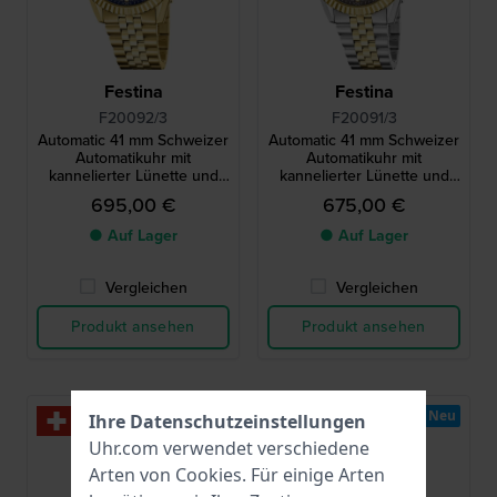
Festina
Festina
F20092/3
F20091/3
Automatic 41 mm Schweizer
Automatic 41 mm Schweizer
Automatikuhr mit
Automatikuhr mit
kannelierter Lünette und
kannelierter Lünette und
Datumslibelle
Datumslibelle
695,00 €
675,00 €
● Auf Lager
● Auf Lager
Vergleichen
Vergleichen
Produkt ansehen
Produkt ansehen
Neu
Ihre Datenschutzeinstellungen
Uhr.com verwendet verschiedene
Arten von
Cookies
. Für einige Arten