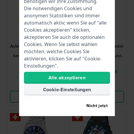
benötigen wir Ihre Zustimmung.
Die notwendigen Cookies und
anonymen Statistiken sind immer
automatisch aktiv; wenn Sie auf "alle
Cookies akzeptieren" klicken,
Festina
Festina
akzeptieren Sie auch die optionalen
F20091/1
F20090/3
Cookies. Wenn Sie selbst wählen
Automatic 41 mm Schweizer
Automatic 41 mm Schweizer
Automatikuhr mit
Automatikuhr mit
möchten, welche Cookies Sie
kannelierter Lünette und
kannelierter Lünette und
aktivieren, klicken Sie auf "Cookie-
Datumslibelle
Datumslibelle
675,00 €
650,00 €
Einstellungen".
● Auf Lager
● Lieferung in 5 - 8
Alle akzeptieren
Werktage
Vergleichen
Vergleichen
Cookie-Einstellungen
Produkt ansehen
Produkt ansehen
Nicht jetzt