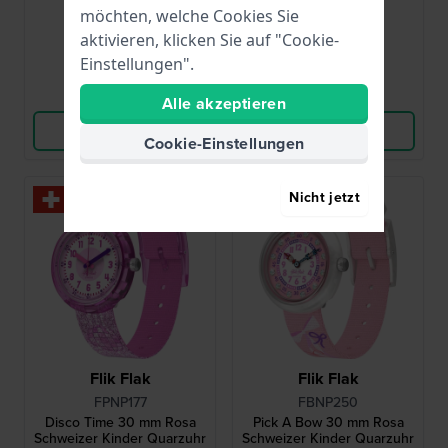
möchten, welche Cookies Sie
48,00 €
60,00 €
aktivieren, klicken Sie auf "Cookie-
● Auf Lager
● Auf Lager
Einstellungen".
Vergleichen
Vergleichen
Alle akzeptieren
Produkt ansehen
Produkt ansehen
Cookie-Einstellungen
Nicht jetzt
Flik Flak
Flik Flak
FPNP177
FBNP250
Disco Time 30 mm Rosa
Pick A Bow 30 mm Rosa
Schweizer Kinder Quarzuhr
Schweizer Kinder Quarzuhr