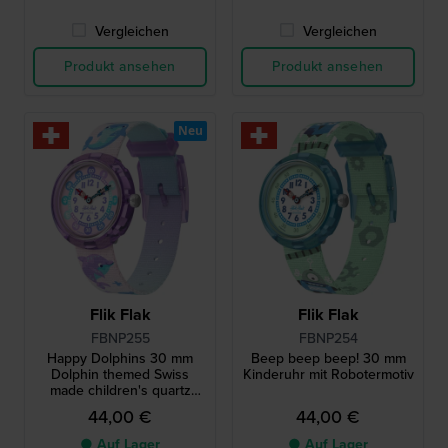
Vergleichen
Vergleichen
Produkt ansehen
Produkt ansehen
Neu
Flik Flak
Flik Flak
FBNP255
FBNP254
Happy Dolphins 30 mm
Beep beep beep! 30 mm
Dolphin themed Swiss
Kinderuhr mit Robotermotiv
made children's quartz
watch
44,00 €
44,00 €
● Auf Lager
● Auf Lager