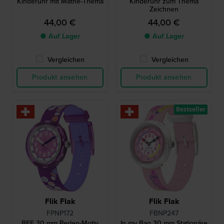
Kinderuhr mit Mathe-Thema
Kinderuhr zum Thema
Zeichnen
44,00 €
44,00 €
● Auf Lager
● Auf Lager
Vergleichen
Vergleichen
Produkt ansehen
Produkt ansehen
Bestseller
Flik Flak
Flik Flak
FPNP172
FBNP247
BFF 30 mm Perlen-Motiv
In my Bag 30 mm Stationäre