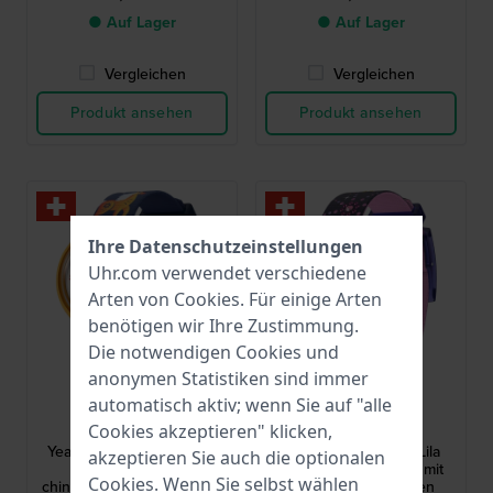
● Auf Lager
● Auf Lager
Vergleichen
Vergleichen
Produkt ansehen
Produkt ansehen
Ihre Datenschutzeinstellungen
Uhr.com verwendet verschiedene
Arten von
Cookies
. Für einige Arten
benötigen wir Ihre Zustimmung.
Die notwendigen Cookies und
anonymen Statistiken sind immer
Flik Flak
Flik Flak
automatisch aktiv; wenn Sie auf "alle
FPNP165C
FPNP178
Cookies akzeptieren" klicken,
Year of the horse 30 mm
Party Finale 30 mm Lila
akzeptieren Sie auch die optionalen
Geschenkset zum
Schweizer Quarzuhr mit
Cookies. Wenn Sie selbst wählen
chinesischen Neujahrsfest
glänzenden Kristallen