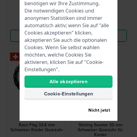
60,00 €
44,00 €
benötigen wir Ihre Zustimmung.
● Auf Lager
Die notwendigen Cookies und
● Auf Lager
anonymen Statistiken sind immer
Vergleichen
Vergleichen
automatisch aktiv; wenn Sie auf "alle
Cookies akzeptieren" klicken,
Produkt ansehen
Produkt ansehen
akzeptieren Sie auch die optionalen
Cookies. Wenn Sie selbst wählen
möchten, welche Cookies Sie
Bestseller
aktivieren, klicken Sie auf "Cookie-
Einstellungen".
Alle akzeptieren
Cookie-Einstellungen
Nicht jetzt
Flik Flak
Flik Flak
FPSP069
FPNP146
Race Flag 33.6 mm
Shining Seastar 30 mm
Schweizer Kinder Quarzuhr
Schweizer Quarzuhr für
Kinder