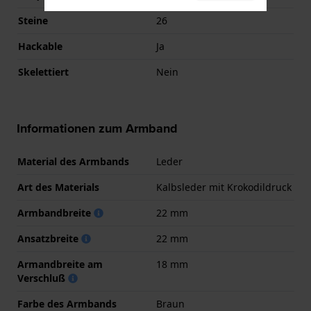
Steine
26
Hackable
Ja
Skelettiert
Nein
Informationen zum Armband
Material des Armbands
Leder
Art des Materials
Kalbsleder mit Krokodildruck
Armbandbreite
22 mm
Ansatzbreite
22 mm
Armandbreite am
18 mm
Verschluß
Farbe des Armbands
Braun