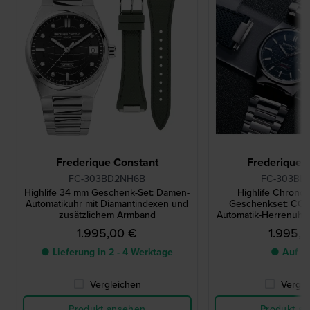
Frederique Constant
Frederique 
FC-303BD2NH6B
FC-303BL
Highlife 34 mm Geschenk-Set: Damen-
Highlife Chrono
Automatikuhr mit Diamantindexen und
Geschenkset: COSC-
zusätzlichem Armband
Automatik-Herrenuhr 
Armba
1.995,00 €
1.995,
● Lieferung in 2 - 4 Werktage
● Auf L
Vergleichen
Vergle
Produkt ansehen
Produkt a