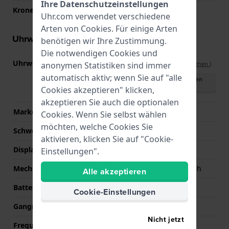
Ihre Datenschutzeinstellungen
Krone
Ziehkrone
Uhr.com verwendet verschiedene
Arten von
Cookies
. Für einige Arten
Uhrwerk Informationen
benötigen wir Ihre Zustimmung.
Die notwendigen Cookies und
Uhrwerks-Nummer
SW200
anonymen Statistiken sind immer
(
Spezifikationen ansehen
)
automatisch aktiv; wenn Sie auf "alle
Handbuch herunterladen
(English)
Cookies akzeptieren" klicken,
akzeptieren Sie auch die optionalen
Marke des Uhrwerks
Sellita
Cookies. Wenn Sie selbst wählen
möchten, welche Cookies Sie
Schweizer Uhrwerk
Ja
aktivieren, klicken Sie auf "Cookie-
Displaytyp
Analog
Einstellungen".
Mechanismus
Mechanisch Automatisch
Alle akzeptieren
Batterie
No battery needed
Cookie-Einstellungen
Gangreserve
38
Nicht jetzt
Frequenz
28800