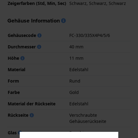
Zeigerfarben (Std, Min, Sec)
Schwarz, Schwarz, Schwarz
Gehäuse Information
Gehäusecode
FC-330/335X4P4/5/6
Durchmesser
40 mm
Höhe
11 mm
Material
Edelstahl
Form
Rund
Farbe
Gold
Material der Rückseite
Edelstahl
Rückseite
Verschraubte
Gehäuserückseite
Glas
Sapphir