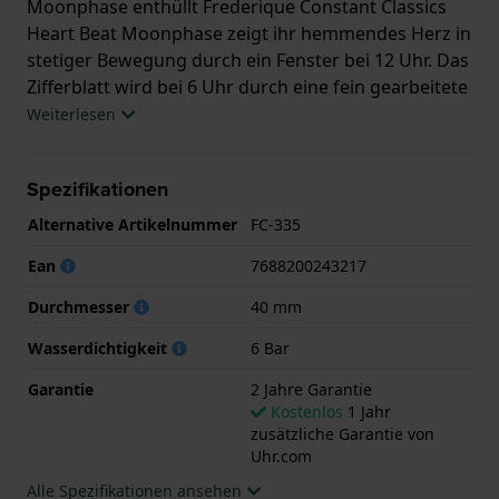
Moonphase enthüllt Frederique Constant Classics
Heart Beat Moonphase zeigt ihr hemmendes Herz in
stetiger Bewegung durch ein Fenster bei 12 Uhr. Das
Zifferblatt wird bei 6 Uhr durch eine fein gearbeitete
Mondphasenanzeige ausbalanciert und trägt eine
Weiterlesen
aufwendig dekorierte Oberfläche mit Clous-de-
Paris-Guillochierung, römischen Ziffern, zarten
Spezifikationen
Breguet-Zeigern und einem Datumszeiger. Im
Inneren arbeitet das Automatikwerk FC-335, das auf
Alternative Artikelnummer
FC-335
dem Sellita SW200 basiert und eine Gangreserve von
Ean
7688200243217
38 Stunden bietet. So verbindet diese edle Uhr feine
Uhrmacherkunst, klassisches Design und ein
Durchmesser
40 mm
modernes Uhrwerk zu einem harmonischen
Wasserdichtigkeit
6 Bar
Gesamtwerk.
Garantie
2 Jahre Garantie
Diese Frederique Constant Uhr hat ein Edelstahl
Kostenlos
1 Jahr
Gehäuse mit einem Durchmesser von 40 mm und ist
zusätzliche Garantie von
mit einem Armband aus Leder versehen. In der Uhr
Uhr.com
arbeitet ein Sellita Uhrwerk. Das Glas der Uhr
Alle Spezifikationen ansehen