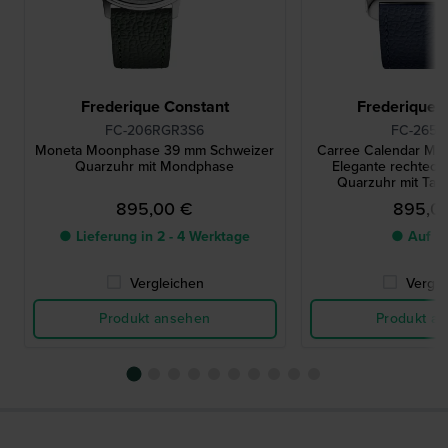
Frederique Constant
Frederique 
FC-206RGR3S6
FC-265S
Moneta Moonphase 39 mm Schweizer
Carree Calendar M
Quarzuhr mit Mondphase
Elegante rechteck
Quarzuhr mit Ta
Mondph
895,00 €
895,0
● Lieferung in 2 - 4 Werktage
● Auf L
Vergleichen
Vergle
Produkt ansehen
Produkt a