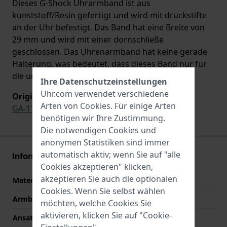
Dieses G-Shock Uhrarmband ist aus
kunststoff/Resin gefertigt und wird mit druckstifte
an der Uhr befestigt. Das Band hat eine Breite von
29 mm und wird mit einer dornschließe
geschlossen. Das Uhrenarmband hat keine gerade
Halterung, was bedeutet, dass dieses Band nur für
die unten aufgeführten Uhren geeignet ist.
Ihre Datenschutzeinstellungen
Uhr.com verwendet verschiedene
Original Band für
Arten von
Cookies
. Für einige Arten
GA-110NM-4A
benötigen wir Ihre Zustimmung.
Die notwendigen Cookies und
anonymen Statistiken sind immer
automatisch aktiv; wenn Sie auf "alle
Informationen zum Armband
Cookies akzeptieren" klicken,
akzeptieren Sie auch die optionalen
Material des Armbands
Kunststoff/Resin
Cookies. Wenn Sie selbst wählen
Armbandbreite
29 mm
möchten, welche Cookies Sie
aktivieren, klicken Sie auf "Cookie-
Ansatzbreite
16 mm