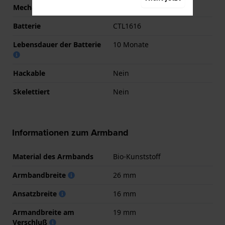
Mechanismus
Solar Quarz
Batterie
CTL1616
Lebensdauer der Batterie
10 Monate
Hackable
Nein
Skelettiert
Nein
Informationen zum Armband
Material des Armbands
Bio-Kunststoff
Armbandbreite
26 mm
Ansatzbreite
16 mm
Armandbreite am
19 mm
Verschluß