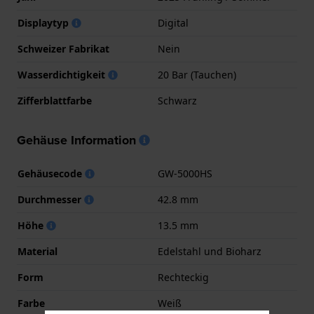
Displaytyp
Digital
Schweizer Fabrikat
Nein
Wasserdichtigkeit
20 Bar (Tauchen)
Zifferblattfarbe
Schwarz
Gehäuse Information
Gehäusecode
GW-5000HS
Durchmesser
42.8 mm
Höhe
13.5 mm
Material
Edelstahl und Bioharz
Form
Rechteckig
Farbe
Weiß