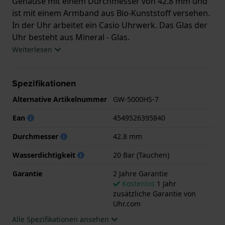
Gehäuse mit einem Durchmesser von 42.8 mm und
ist mit einem Armband aus Bio-Kunststoff versehen.
In der Uhr arbeitet ein Casio Uhrwerk. Das Glas der
Uhr besteht aus Mineral - Glas.
Weiterlesen
Die Uhr ist wasserdicht bis 20 ATM. Dies bedeutet,
dass die Uhr zum Tauchen geeignet ist.. Die Uhr
Spezifikationen
wird mit 2 Jahre Garantie geliefert.
Alternative Artikelnummer
GW-5000HS-7
.
Ean
4549526395840
Durchmesser
42.8 mm
Wasserdichtigkeit
20 Bar (Tauchen)
Garantie
2 Jahre Garantie
Kostenlos
1 Jahr
zusätzliche Garantie von
Uhr.com
Alle Spezifikationen ansehen