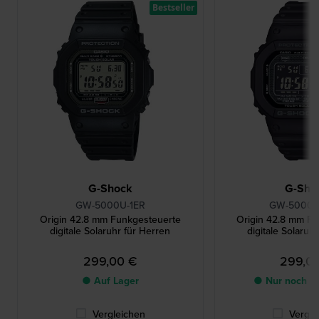
Bestseller
G-Shock
G-Sho
GW-5000U-1ER
GW-5000H
Origin 42.8 mm Funkgesteuerte
Origin 42.8 mm F
digitale Solaruhr für Herren
digitale Solaruh
299,00 €
299,0
● Auf Lager
● Nur noch 1 
Vergleichen
Vergle