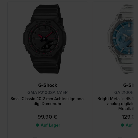
G-Shock
G-Sho
GMA-P2100SA-1A1ER
GA-2100BM
Small Classic 40.2 mm Achteckige ana-
Bright Metallic 45.4
digi Damenuhr
analog-digitale 
Metallziffe
99,90 €
129,0
● Auf Lager
● Auf L