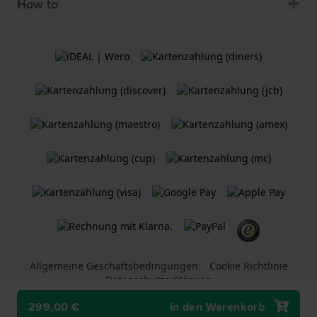
How to
Allgemeine Geschäftsbedingungen
Cookie Richtlinie
Datenschutzerklärung
299,00 €
In den Warenkorb
Ein
Holland Watch Group B.V.
Webshop