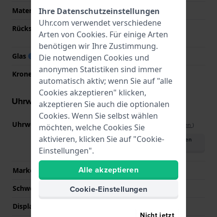
Ihre Datenschutzeinstellungen
Material der Rückseite
Edelstahl
Uhr.com verwendet verschiedene
Rückseite
Verschraubte
Arten von
Cookies
. Für einige Arten
Gehäuserückseite
benötigen wir Ihre Zustimmung.
Glas
Mineral
Die notwendigen Cookies und
anonymen Statistiken sind immer
Krone
N/A
automatisch aktiv; wenn Sie auf "alle
Cookies akzeptieren" klicken,
Uhrwerk Informationen
akzeptieren Sie auch die optionalen
Cookies. Wenn Sie selbst wählen
Uhrwerks-Nummer
3495
(
Spezifikationen ansehen
)
möchten, welche Cookies Sie
aktivieren, klicken Sie auf "Cookie-
Handbuch herunterladen
(English)
Einstellungen".
Alle akzeptieren
Marke des Uhrwerks
Casio
Cookie-Einstellungen
Schweizer Uhrwerk
Nein
Displaytyp
Digital
Nicht jetzt