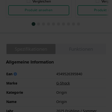
Vergleichen
Vergle
Produkt ansehen
Produkt a
Spezifikationen
Funktionen
Allgemeine Information
Ean
4549526395840
Marke
G-Shock
Kategorie
Origin
Name
Origin
Jahr
2025 Frühling / Sommer