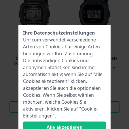
Ihre Datenschutzeinstellungen
Uhr.com verwendet verschiedene
G-Shock
G-Shock
Arten von
Cookies
. Für einige Arten
DW-5600UE-1ER
DW-5600UBB-1ER
benötigen wir Ihre Zustimmung.
Classic LED 42.8 mm
Classic - Basic Black LED
Die notwendigen Cookies und
Schwarze quadratische
42.8 mm Schwarze
anonymen Statistiken sind immer
Digitaluhr
quadratische Digitaluhr
automatisch aktiv; wenn Sie auf "alle
99,90 €
99,90 €
Cookies akzeptieren" klicken,
● Auf Lager
● Auf Lager
akzeptieren Sie auch die optionalen
Cookies. Wenn Sie selbst wählen
Vergleichen
Vergleichen
möchten, welche Cookies Sie
Produkt ansehen
Produkt ansehen
aktivieren, klicken Sie auf "Cookie-
Einstellungen".
Alle akzeptieren