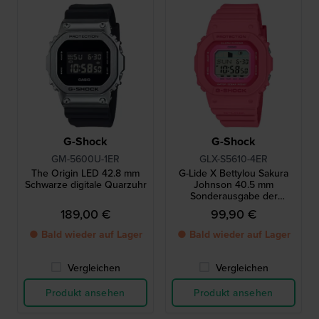
G-Shock
G-Shock
GM-5600U-1ER
GLX-S5610-4ER
The Origin LED 42.8 mm
G-Lide X Bettylou Sakura
Schwarze digitale Quarzuhr
Johnson 40.5 mm
Sonderausgabe der
digitalen Gezeitenuhr aus
189,00 €
99,90 €
biobasiertem Harz
● Bald wieder auf Lager
● Bald wieder auf Lager
Vergleichen
Vergleichen
Produkt ansehen
Produkt ansehen