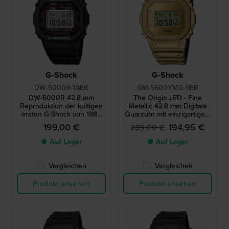
G-Shock
G-Shock
DW-5000R-1AER
GM-5600YMG-9ER
DW-5000R 42.8 mm
The Origin LED - Fine
Reproduktion der kultigen
Metallic 42.8 mm Digitale
ersten G-Shock von 1983
Quarzuhr mit einzigartigem
mit Stahlgehäuse
Silikonarmband in
199,00 €
194,95 €
289,00 €
Metalloptik
● Auf Lager
● Auf Lager
Vergleichen
Vergleichen
Produkt ansehen
Produkt ansehen