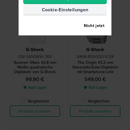
Cookie-Einstellungen
Nicht jetzt
G-Shock
G-Shock
DW-5600WW-7ER
GMW-B5000D-1CER
Summer Vibes 42.8 mm
The Origin 43.2 mm
Weiße quadratische
Ganzstahl-Solar-Digitaluhr
Digitaluhr von G-Shock
mit Smartphone-Link
99,90 €
549,00 €
● Auf Lager
● Auf Lager
Vergleichen
Vergleichen
Produkt ansehen
Produkt ansehen