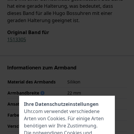
hat eine gerade Halterung, was bedeutet, dass
dieses Band für alle Hugo Bossuhren mit einer
geraden Halterung geeignet ist.
Original Band für
1513305
Informationen zum Armband
Material des Armbands
Silikon
Armbandbreite
22 mm
Ihre Datenschutzeinstellungen
Ansatzbreite
22 mm
Uhr.com verwendet verschiedene
Farbe des Armbands
Schwarz
Arten von
Cookies
. Für einige Arten
benötigen wir Ihre Zustimmung.
Verschlusstyp
Dornschließe
Die notwendigen Cookies und