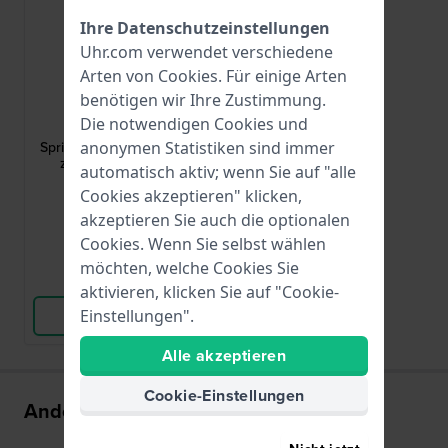
Ihre Datenschutzeinstellungen
Uhr.com verwendet verschiedene
Arten von
Cookies
. Für einige Arten
benötigen wir Ihre Zustimmung.
HWG
Die notwendigen Cookies und
PUSHPIN-30MM-Z-1,80
anonymen Statistiken sind immer
Spring bars - 1.8 mm diameter Set mit
zwei 30/1,8 mm silberfarbenen
automatisch aktiv; wenn Sie auf "alle
Druckstiften
Cookies akzeptieren" klicken,
2,50 €
akzeptieren Sie auch die optionalen
● Auf Lager
Cookies. Wenn Sie selbst wählen
möchten, welche Cookies Sie
Vergleichen
aktivieren, klicken Sie auf "Cookie-
Einstellungen".
Produkt ansehen
Alle akzeptieren
Cookie-Einstellungen
Andere kauften auch