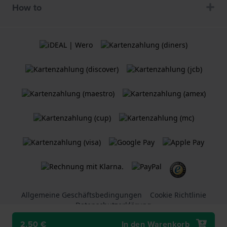
How to
Allgemeine Geschäftsbedingungen
Cookie Richtlinie
Datenschutzerklärung
2,50 €
In den Warenkorb