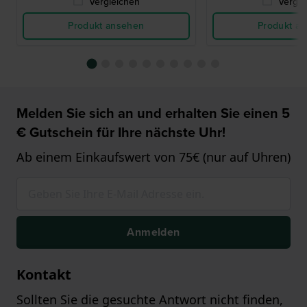
Vergleichen
Vergle
Produkt ansehen
Produkt a
Melden Sie sich an und erhalten Sie einen 5
€ Gutschein für Ihre nächste Uhr!
Ab einem Einkaufswert von 75€ (nur auf Uhren)
Anmelden
Kontakt
Sollten Sie die gesuchte Antwort nicht finden,