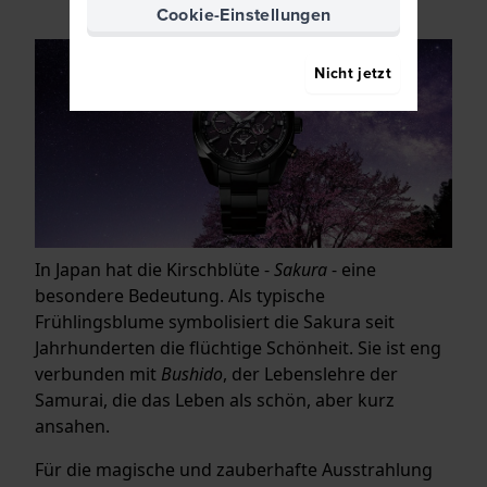
Cookie-Einstellungen
Nicht jetzt
In Japan hat die Kirschblüte -
Sakura
- eine
besondere Bedeutung. Als typische
Frühlingsblume symbolisiert die Sakura seit
Jahrhunderten die flüchtige Schönheit. Sie ist eng
verbunden mit
Bushido
, der Lebenslehre der
Samurai, die das Leben als schön, aber kurz
ansahen.
Für die magische und zauberhafte Ausstrahlung