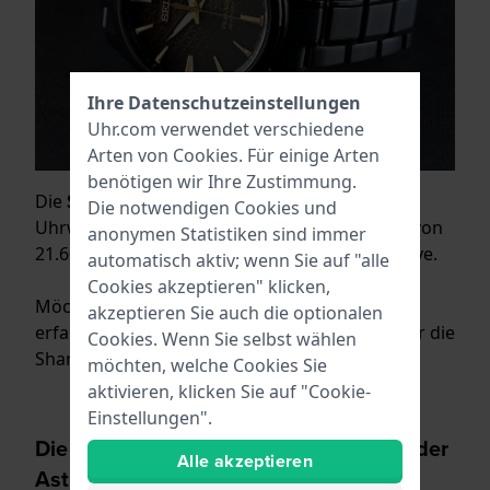
Ihre Datenschutzeinstellungen
Uhr.com verwendet verschiedene
Arten von
Cookies
. Für einige Arten
benötigen wir Ihre Zustimmung.
Die
SPB205
ist eine Automatikuhr mit einem
Die notwendigen Cookies und
Uhrwerk des Kalibers 6R35 mit einer Tickzahl von
anonymen Statistiken sind immer
21.600 pro Stunde und 70 Stunden Gangreserve.
automatisch aktiv; wenn Sie auf "alle
Cookies akzeptieren" klicken,
Möchten Sie mehr über diese schönen Uhren
akzeptieren Sie auch die optionalen
erfahren? Dann lesen Sie weiter im Artikel über die
Cookies. Wenn Sie selbst wählen
Sharp Edged Serie.
möchten, welche Cookies Sie
aktivieren, klicken Sie auf "Cookie-
Einstellungen".
Die Magie von Yozakura abgebildet in der
Alle akzeptieren
Astron SSH083