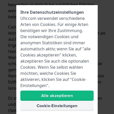
besonders praktisch bei nächtlichen Fahrten,
wenn der Innenraum des Autos nur schwach
Ihre Datenschutzeinstellungen
beleuchtet ist.
Uhr.com verwendet verschiedene
Arten von
Cookies
. Für einige Arten
Casio betonte, dass diese Uhren, genau wie
benötigen wir Ihre Zustimmung.
leistungsstarke Autos, sowohl Geschwindigkeit als
Die notwendigen Cookies und
auch Effizienz besitzen. Die Uhren sind das
anonymen Statistiken sind immer
Ergebnis einer beträchtlichen Menge an
automatisch aktiv; wenn Sie auf "alle
Handwerkskunst und moderner Technologie.
Cookies akzeptieren" klicken,
Wenn auffällige Sportwagen Ihr Herz höher
akzeptieren Sie auch die optionalen
schlagen lassen, ist die Linie ECB-S100 wie für Sie
Cookies. Wenn Sie selbst wählen
gemacht. Sie sind nicht so begeistert von
möchten, welche Cookies Sie
Rennwagen? Wir sind sicher, dass die neuen Casio
aktivieren, klicken Sie auf "Cookie-
Edifice-Uhren Ihr Herz trotzdem höher schlagen
Einstellungen".
lassen werden.
Alle akzeptieren
Es stehen vier Uhren mit identischen Merkmalen
und Materialien zur Auswahl. Das Zifferblatt ist
Cookie-Einstellungen
(fast) identisch und das Gehäuse besteht aus