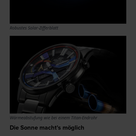
Robustes Solar-Zifferblatt
Wärmeabstufung wie bei einem Titan-Endrohr
Die Sonne macht's möglich