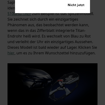
Saphirglas. Allerdings sind sie nicht völlig
Nicht jetzt
identisch, was das Aussehen betrifft. Die
ECB-
S100HG-1AEF
zum Beispiel ist das Spitzenmodell.
Sie zeichnet sich durch ein einzigartiges
Phänomen aus, das beobachtet werden kann,
wenn das in das Zifferblatt integrierte Titan-
Endrohr heiß wird. Es wechselt von Blau zu Rot
und verleiht der Uhr ein einzigartiges Aussehen.
Dieses Modell ist bald wieder auf Lager. Klicken Sie
hier
, um es zu Ihrem Wunschzettel hinzuzufügen.