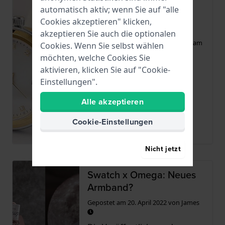
Neu bei Uhr.com:
automatisch aktiv; wenn Sie auf "alle
Luxuriöse Damenuhren
Cookies akzeptieren" klicken,
von Balmain
akzeptieren Sie auch die optionalen
Gepostet am
21. April 2022
von
Miriam
Cookies. Wenn Sie selbst wählen
möchten, welche Cookies Sie
Elegant und schick wie die
aktivieren, klicken Sie auf "Cookie-
Couture: So kann man die
Einstellungen".
Uhren von Balmain am
Alle akzeptieren
besten...
Cookie-Einstellungen
Weiterlesen
Nicht jetzt
Swatch x Omega: Neues
Armband?
Gepostet am
20. April 2022
von
James