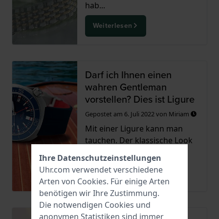
hab...
Weiterlesen
Darf ich Ihnen einen
wahren Gentleman
vorstellen? Dies ist Ligure
Gepostet am
6. Juli 2022
von
Miriam
Mit einer Ligure kann man
tauchen. Der klassische Look
verleiht der Uhr einen el...
Ihre Datenschutzeinstellungen
Uhr.com verwendet verschiedene
Weiterlesen
Arten von
Cookies
. Für einige Arten
benötigen wir Ihre Zustimmung.
Die notwendigen Cookies und
anonymen Statistiken sind immer