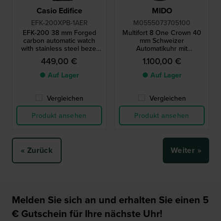
Casio Edifice
MIDO
EFK-200XPB-1AER
M0555073705100
EFK-200 38 mm Forged
Multifort 8 One Crown 40
carbon automatic watch
mm Schweizer
with stainless steel bezel
Automatikuhr mit
and resin strap
achteckiger Lünette und 80
449,00 €
1.100,00 €
Stunden Gangreserve
● Auf Lager
● Auf Lager
Vergleichen
Vergleichen
Produkt ansehen
Produkt ansehen
« Zurück
Weiter »
Melden Sie sich an und erhalten Sie einen 5
€ Gutschein für Ihre nächste Uhr!