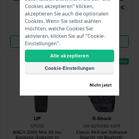
Cookies akzeptieren" klicken,
875,00 €
129,95 €
299,00 €
akzeptieren Sie auch die optionalen
● Auf Lager
● Auf Lager
Cookies. Wenn Sie selbst wählen
möchten, welche Cookies Sie
Vergleichen
Vergleichen
aktivieren, klicken Sie auf "Cookie-
Produkt ansehen
Produkt ansehen
Einstellungen".
Alle akzeptieren
-40%
Bestseller
Cookie-Einstellungen
Nicht jetzt
LIP
G-Shock
671392
GM-B2100BD-1AER
MACH 2000 Mini 30 mm
Classic 44.4 mm Vollmetall-
Ikonische Quarzuhr im
Solaruhr mit Bluetooth-