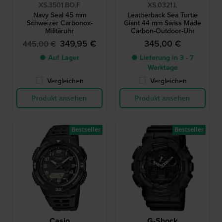
XS.3501.BO.F
XS.0321.L
Navy Seal 45 mm
Leatherback Sea Turtle
Schweizer Carbonox-
Giant 44 mm Swiss Made
Militäruhr
Carbon-Outdoor-Uhr
349,95 €
345,00 €
445,00 €
● Auf Lager
● Lieferung in 3 - 7
Werktage
Vergleichen
Vergleichen
Produkt ansehen
Produkt ansehen
Bestseller
Bestseller
Casio
G-Shock