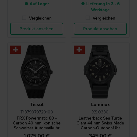
● Auf Lager
● Lieferung in 3 - 6
Werktage
Vergleichen
Vergleichen
Produkt ansehen
Produkt ansehen
Tissot
Luminox
T1379079720100
XS.0330
PRX Powermatic 80 -
Leatherback Sea Turtle
Carbon 40 mm Ikonische
Giant 44 mm Swiss Made
Schweizer Automatikuhr
Carbon-Outdoor-Uhr
aus dem Jahr 1978 mit
1.075,00 €
345,00 €