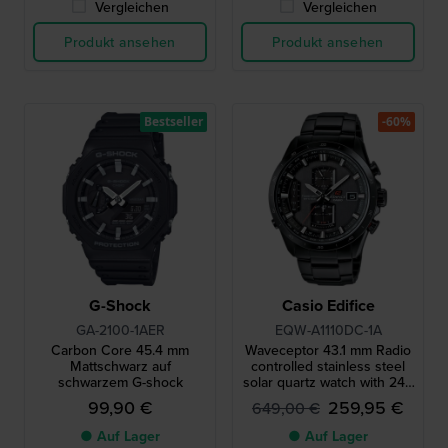
Vergleichen
Vergleichen
Produkt ansehen
Produkt ansehen
Bestseller
-60%
G-Shock
Casio Edifice
GA-2100-1AER
EQW-A1110DC-1A
Carbon Core 45.4 mm
Waveceptor 43.1 mm Radio
Mattschwarz auf
controlled stainless steel
schwarzem G-shock
solar quartz watch with 24h
indicator
99,90 €
259,95 €
649,00 €
● Auf Lager
● Auf Lager