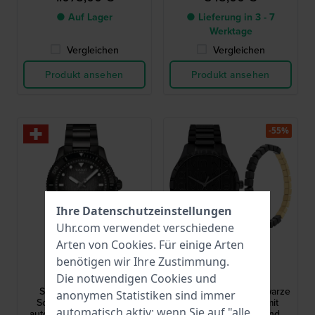
Karbongehäuse
● Auf Lager
● Lieferung in 3 - 7
Werktage
Vergleichen
Vergleichen
Produkt ansehen
Produkt ansehen
-55%
Ihre Datenschutzeinstellungen
Uhr.com verwendet verschiedene
Arten von
Cookies
. Für einige Arten
Tissot
Calvin Klein
benötigen wir Ihre Zustimmung.
T1208073305100
CK25500002
Die notwendigen Cookies und
Seastar 1000 40 mm
Iconic Set 42 mm Schwarze
anonymen Statistiken sind immer
Schwarz beschichtete
Design Herrenuhr mit
automatisch aktiv; wenn Sie auf "alle
automatische Taucheruhr
kostenlosem Armband