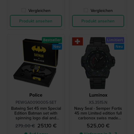
Vergleichen
Vergleichen
Produkt ansehen
Produkt ansehen
Bestseller
Limitiert
Neu
Neu
Police
Luminox
PEWGA0090005-SET
XS.3515.N
Batwing Set 45 mm Special
Navy Seal - Semper Fortis
Edition Batman set with
45 mm Limited edition full
spinning logo dial and
carbonox swiss made
Batwing spinner
quartz watch
251,10 €
525,00 €
279,00 €