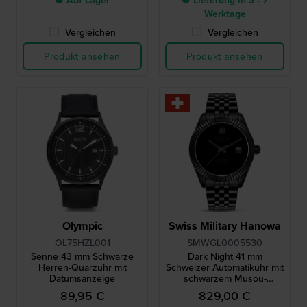
● Auf Lager
● Lieferung in 3 - 7
Werktage
Vergleichen
Vergleichen
Produkt ansehen
Produkt ansehen
Olympic
Swiss Military Hanowa
OL75HZL001
SMWGL0005530
Senne 43 mm Schwarze
Dark Night 41 mm
Herren-Quarzuhr mit
Schweizer Automatikuhr mit
Datumsanzeige
schwarzem Musou-
Zifferblatt
89,95 €
829,00 €