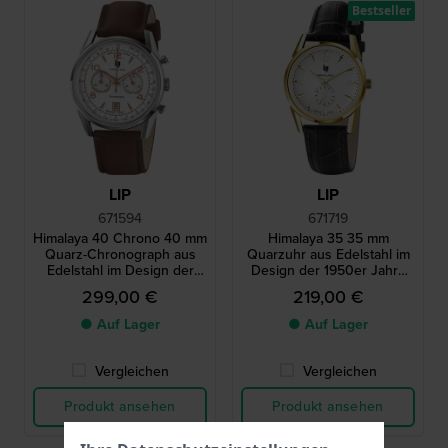
Bestseller
LIP
LIP
671594
671719
Himalaya 40 Chrono 40 mm
Himalaya 35 35 mm
Quarz-Chronograph aus
Quarzuhr aus Edelstahl im
Edelstahl im Design der
Design der 1950er Jahre
1950er Jahre mit Datum
mit Schweizer Uhrwerk
299,00 €
219,00 €
● Auf Lager
● Auf Lager
Vergleichen
Vergleichen
Produkt ansehen
Produkt ansehen