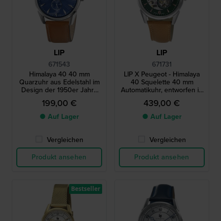
LIP
LIP
671543
671731
Himalaya 40 40 mm
LIP X Peugeot - Himalaya
Quarzuhr aus Edelstahl im
40 Squelette 40 mm
Design der 1950er Jahre
Automatikuhr, entworfen in
mit Schweizer Uhrwerk
Zusammenarbeit mit
199,00 €
439,00 €
Peugeot Motocycles
● Auf Lager
● Auf Lager
Vergleichen
Vergleichen
Produkt ansehen
Produkt ansehen
Bestseller