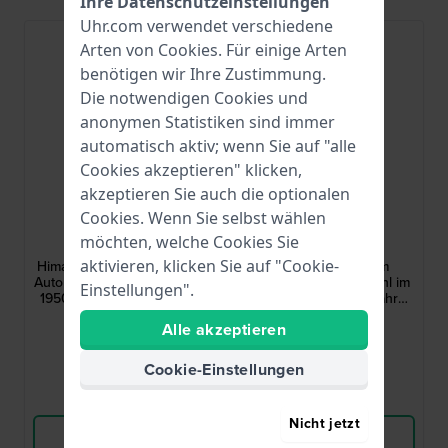
Ihre Datenschutzeinstellungen
Uhr.com verwendet verschiedene
Arten von
Cookies
. Für einige Arten
benötigen wir Ihre Zustimmung.
Die notwendigen Cookies und
anonymen Statistiken sind immer
automatisch aktiv; wenn Sie auf "alle
Cookies akzeptieren" klicken,
akzeptieren Sie auch die optionalen
Cookies. Wenn Sie selbst wählen
LIP
LIP
möchten, welche Cookies Sie
671681
671609
aktivieren, klicken Sie auf "Cookie-
Himalaya 33 Sablier 33 mm
Himalaya 29 29 mm
Automatikuhr im Design der
Quarzuhr aus Edelstahl im
Einstellungen".
1950er Jahre mit Sanduhr
Design der 1950er Jahre
und offenem Herz
mit Schweizer Uhrwerk
449,00 €
219,00 €
Alle akzeptieren
● Auf Lager
● Auf Lager
Cookie-Einstellungen
Vergleichen
Vergleichen
Nicht jetzt
Produkt ansehen
Produkt ansehen