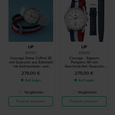
LIP
LIP
671707
670011
Courage Dame Coffret 35
Courage - Sapeurs
mm Quarzuhr aus Edelstahl
Pompiers 40 mm
mit Asthmometer- und
Geschenk-Set: Quarzuhr
Pulsometer-Zifferblatt
mit Asthmometer- und
279,00 €
279,00 €
Pulsometer-Zifferblatt mit
zusätzlichem
● Auf Lager
● Auf Lager
Gummiarmband
Vergleichen
Vergleichen
Produkt ansehen
Produkt ansehen