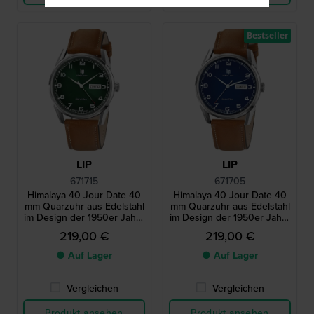
Bestseller
LIP
LIP
671715
671705
Himalaya 40 Jour Date 40
Himalaya 40 Jour Date 40
mm Quarzuhr aus Edelstahl
mm Quarzuhr aus Edelstahl
im Design der 1950er Jahre
im Design der 1950er Jahre
mit Tagesdatum
mit Tagesdatum
219,00 €
219,00 €
● Auf Lager
● Auf Lager
Vergleichen
Vergleichen
Produkt ansehen
Produkt ansehen