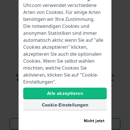
Uhr.com verwendet verschiedene
Arten von
Cookies
. Für einige Arten
benötigen wir Ihre Zustimmung.
Die notwendigen Cookies und
anonymen Statistiken sind immer
automatisch aktiv; wenn Sie auf "alle
Cookies akzeptieren" klicken,
akzeptieren Sie auch die optionalen
Cookies. Wenn Sie selbst wählen
LIP
LIP
möchten, welche Cookies Sie
676012
676010
aktivieren, klicken Sie auf "Cookie-
Annapurna Automatic
Annapurna Automatic
Manufacture 39 mm
Manufacture 39 mm
Einstellungen".
Automatikuhr mit
Automatikuhr mit
hauseigenem
hauseigenem
930,00 €
890,00 €
Alle akzeptieren
Spezialuhrwerk R26
Spezialuhrwerk R26
● Auf Lager
● Auf Lager
Cookie-Einstellungen
Vergleichen
Vergleichen
Nicht jetzt
Produkt ansehen
Produkt ansehen