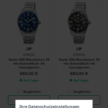
LIP
LIP
676052
676053
Nautic 666 Manufacture 39
Nautic 666 Manufacture 39
mm Automatikuhr mit
mm Automatikuhr mit
hauseigenem
hauseigenem
Spezialuhrwerk R26
Spezialuhrwerk R26
980,00 €
980,00 €
● Auf Lager
● Auf Lager
Vergleichen
Vergleichen
Produkt ansehen
Produkt ansehen
Ihre Datenschutzeinstellungen