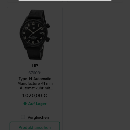
LIP
676031
Type 14 Automatic
Manufacture 41 mm
Automatikuhr mit
hauseigenem
1.020,00 €
Spezialuhrwerk R26
● Auf Lager
Vergleichen
Produkt ansehen